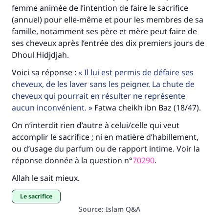
femme animée de l’intention de faire le sacrifice
Le Messager d'Allah (Paix sur lui) a dit:
(annuel) pour elle-même et pour les membres de sa
"Celui qui indique une bonne action obtient la
famille, notamment ses père et mère peut faire de
même récompense que celui qui le fait."
ses cheveux après l’entrée des dix premiers jours de
(MOUSLIM 1893)
Dhoul Hidjdjah.
Voici sa réponse :
Il lui est permis de défaire ses
cheveux, de les laver sans les peigner. La chute de
Soutenez IslamQA
cheveux qui pourrait en résulter ne représente
aucun inconvénient.
Fatwa cheikh ibn Baz (18/47).
On n’interdit rien d’autre à celui/celle qui veut
accomplir le sacrifice ; ni en matière d’habillement,
ou d’usage du parfum ou de rapport intime. Voir la
réponse donnée à la question n°
70290
.
Allah le sait mieux.
le sacrifice
Source
:
Islam Q&A