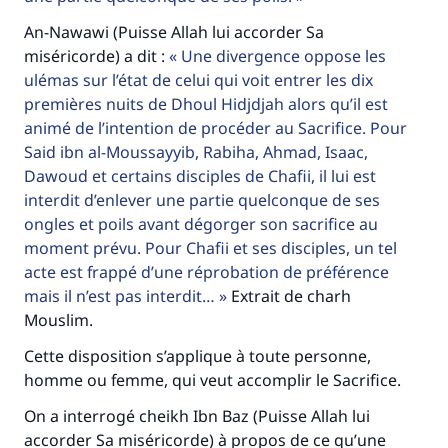
An-Nawawi (Puisse Allah lui accorder Sa
miséricorde) a dit :
Une divergence oppose les
ulémas sur l’état de celui qui voit entrer les dix
premières nuits de Dhoul Hidjdjah alors qu’il est
animé de l’intention de procéder au Sacrifice. Pour
Said ibn al-Moussayyib, Rabiha, Ahmad, Isaac,
Dawoud et certains disciples de Chafii, il lui est
interdit d’enlever une partie quelconque de ses
ongles et poils avant dégorger son sacrifice au
moment prévu. Pour Chafii et ses disciples, un tel
acte est frappé d’une réprobation de préférence
mais il n’est pas interdit…
Extrait de charh
Faites une différence dans la vie de
Mouslim.
millions de personnes grâce à votre
Cette disposition s’applique à toute personne,
homme ou femme, qui veut accomplir le Sacrifice.
contribution
On a interrogé cheikh Ibn Baz (Puisse Allah lui
Aidez nous à apporter des réponses.
accorder Sa miséricorde) à propos de ce qu’une