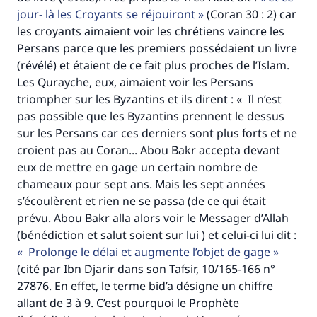
jour- là les Croyants se réjouiront
(Coran 30 : 2) car
les croyants aimaient voir les chrétiens vaincre les
Persans parce que les premiers possédaient un livre
(révélé) et étaient de ce fait plus proches de l’Islam.
Les Qurayche, eux, aimaient voir les Persans
triompher sur les Byzantins et ils dirent : « Il n’est
Faites une différence dans la vie de
pas possible que les Byzantins prennent le dessus
millions de personnes grâce à votre
sur les Persans car ces derniers sont plus forts et ne
croient pas au Coran... Abou Bakr accepta devant
contribution
eux de mettre en gage un certain nombre de
chameaux pour sept ans. Mais les sept années
Aidez nous à apporter des réponses.
s’écoulèrent et rien ne se passa (de ce qui était
Le Messager d'Allah (Paix sur lui) a dit:
prévu. Abou Bakr alla alors voir le Messager d’Allah
"Celui qui indique une bonne action obtient la
(bénédiction et salut soient sur lui ) et celui-ci lui dit :
même récompense que celui qui le fait."
Prolonge le délai et augmente l’objet de gage
(MOUSLIM 1893)
(cité par Ibn Djarir dans son Tafsir, 10/165-166 n°
27876. En effet, le terme bid’a désigne un chiffre
allant de 3 à 9. C’est pourquoi le Prophète