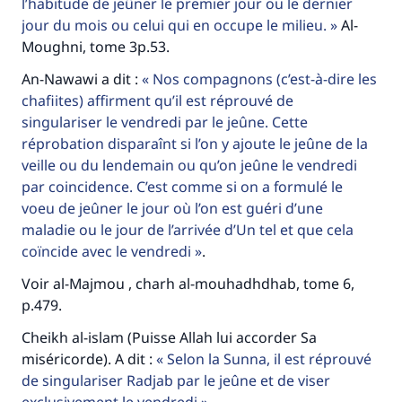
l’habitude de jeûner le premier jour ou le dernier
jour du mois ou celui qui en occupe le milieu.
Al-
Moughni, tome 3p.53.
An-Nawawi a dit :
Nos compagnons (c’est-à-dire les
chafiites) affirment qu’il est réprouvé de
singulariser le vendredi par le jeûne. Cette
réprobation disparaînt si l’on y ajoute le jeûne de la
veille ou du lendemain ou qu’on jeûne le vendredi
par coincidence. C’est comme si on a formulé le
Faites une différence dans la vie de
voeu de jeûner le jour où l’on est guéri d’une
millions de personnes grâce à votre
maladie ou le jour de l’arrivée d’Un tel et que cela
coïncide avec le vendredi
.
contribution
Voir al-Majmou , charh al-mouhadhdhab, tome 6,
Aidez nous à apporter des réponses.
p.479.
Le Messager d'Allah (Paix sur lui) a dit:
Cheikh al-islam (Puisse Allah lui accorder Sa
"Celui qui indique une bonne action obtient la
miséricorde). A dit :
Selon la Sunna, il est réprouvé
même récompense que celui qui le fait."
de singulariser Radjab par le jeûne et de viser