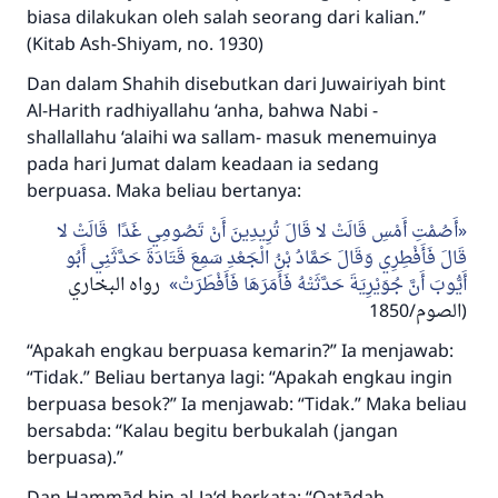
biasa dilakukan oleh salah seorang dari kalian.”
(Kitab Ash-Shiyam, no. 1930)
Dan dalam
Shahih
disebutkan dari Juwairiyah bint
Al-Harith radhiyallahu ‘anha, bahwa Nabi -
shallallahu ‘alaihi wa sallam- masuk menemuinya
pada hari Jumat dalam keadaan ia sedang
berpuasa. Maka beliau bertanya:
أَصُمْتِ أَمْسِ قَالَتْ لا قَالَ تُرِيدِينَ أَنْ تَصُومِي غَدًا قَالَتْ لا
قَالَ فَأَفْطِرِي وَقَالَ حَمَّادُ بْنُ الْجَعْدِ سَمِعَ قَتَادَةَ حَدَّثَنِي أَبُو
أَيُّوبَ أَنَّ جُوَيْرِيَةَ حَدَّثَتْهُ فَأَمَرَهَا فَأَفْطَرَتْ
رواه البخاري
(الصوم/1850
“Apakah engkau berpuasa kemarin?” Ia menjawab:
“Tidak.” Beliau bertanya lagi: “Apakah engkau ingin
berpuasa besok?” Ia menjawab: “Tidak.” Maka beliau
bersabda: “Kalau begitu berbukalah (jangan
berpuasa).”
Dan Hammād bin al-Ja‘d berkata: “Qatādah