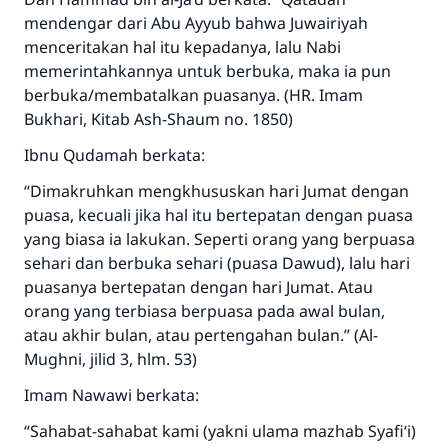
Jawaban no. 110845
mendengar dari Abu Ayyub bahwa Juwairiyah
menceritakan hal itu kepadanya, lalu Nabi
menyelamatkan pernikahan.
memerintahkannya untuk berbuka, maka ia pun
Bantu kami dalam memberikan jawaban untuk umat
berbuka/membatalkan puasanya. (HR. Imam
Bukhari, Kitab Ash-Shaum no. 1850)
Rasulullah ﷺ bersabda
"Siapa yang menunjukkan suatu kebaikan,
Ibnu Qudamah berkata:
meka dia akan mendapatkan pahala yang
“Dimakruhkan mengkhususkan hari Jumat dengan
sama dengan orang yang melakukannya"
puasa, kecuali jika hal itu bertepatan dengan puasa
MUSLIM, 1893
yang biasa ia lakukan. Seperti orang yang berpuasa
sehari dan berbuka sehari (puasa Dawud), lalu hari
puasanya bertepatan dengan hari Jumat. Atau
Saham
orang yang terbiasa berpuasa pada awal bulan,
atau akhir bulan, atau pertengahan bulan.” (
Al-
Mughni
, jilid 3, hlm. 53)
Imam Nawawi berkata:
“Sahabat-sahabat kami (yakni ulama mazhab Syafi‘i)