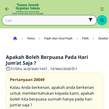
Tema
Fiqih dan Usul Fiqih
Fikih
Ibadah
Apakah Boleh Berpuasa Pada Hari
Jum’at Saja ?
27/Dhu al-Qi'dah/1447 , 14/Mei/2026
1
Pertanyaan
20049
Kalau Anda berkenan, apakah anda berkenan
untuk memberitahukan kepada kami, apakah
boleh kita berpuasa sunnah hanya pada hari
jum’at saja ?