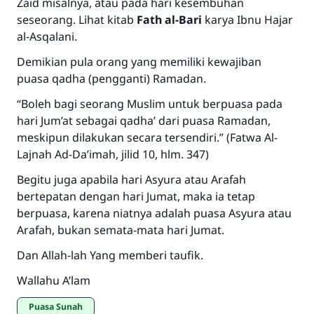
Zaid misalnya, atau pada hari kesembuhan
seseorang. Lihat kitab
Fath al-Bari
karya Ibnu Hajar
al-Asqalani.
Demikian pula orang yang memiliki kewajiban
puasa qadha (pengganti) Ramadan.
“Boleh bagi seorang Muslim untuk berpuasa pada
hari Jum’at sebagai qadha’ dari puasa Ramadan,
meskipun dilakukan secara tersendiri.” (Fatwa Al-
Lajnah Ad-Da’imah, jilid 10, hlm. 347)
Begitu juga apabila hari Asyura atau Arafah
bertepatan dengan hari Jumat, maka ia tetap
berpuasa, karena niatnya adalah puasa Asyura atau
Arafah, bukan semata-mata hari Jumat.
Dan Allah-lah Yang memberi taufik.
Wallahu A’lam
Puasa Sunah