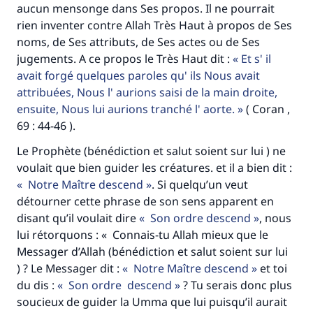
millions de personnes grâce à votre
aucun mensonge dans Ses propos. Il ne pourrait
rien inventer contre Allah Très Haut à propos de Ses
contribution
noms, de Ses attributs, de Ses actes ou de Ses
jugements. A ce propos le Très Haut dit :
Et s' il
Aidez nous à apporter des réponses.
avait forgé quelques paroles qu' ils Nous avait
Le Messager d'Allah (Paix sur lui) a dit:
attribuées, Nous l' aurions saisi de la main droite,
"Celui qui indique une bonne action obtient la
ensuite, Nous lui aurions tranché l' aorte.
( Coran ,
même récompense que celui qui le fait."
69 : 44-46 ).
(MOUSLIM 1893)
Le Prophète (bénédiction et salut soient sur lui ) ne
voulait que bien guider les créatures. et il a bien dit :
Notre Maître descend
. Si quelqu’un veut
Soutenez IslamQA
détourner cette phrase de son sens apparent en
disant qu’il voulait dire
Son ordre descend
, nous
lui rétorquons : « Connais-tu Allah mieux que le
Messager d’Allah (bénédiction et salut soient sur lui
) ? Le Messager dit :
Notre Maître descend
et toi
du dis :
Son ordre descend
? Tu serais donc plus
soucieux de guider la Umma que lui puisqu’il aurait