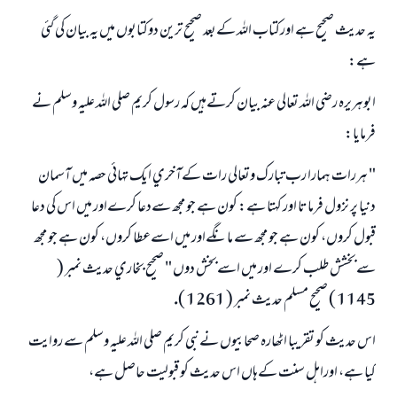
يہ حديث صحيح ہے اوركتاب اللہ كےبعد صحيح ترين دوكتابوں ميں يہ بيان كي گئي
ہے:
ابوہريرہ رضي اللہ تعالي عنہ بيان كرتےہيں كہ رسول كريم صلي اللہ عليہ وسلم نے
فرمايا:
" ہررات ہمارا رب تبارك وتعالى رات كےآخري ايك تہائي حصہ ميں آسمان
دنيا پر نزول فرماتا اور كہتا ہے: كون ہے جو مجھ سےدعا كرےاور ميں اس كي دعا
قبول كروں، كون ہے جو مجھ سے مانگےاور ميں اسےعطا كروں، كون ہے جو مجھ
سےبخشش طلب كرے اور ميں اسےبخش دوں " صحيح بخاري حديث نمبر (
1145 ) صحيح مسلم حديث نمبر ( 1261 ).
اس حديث كو تقريبا اٹھارہ صحابيوں نےنبي كريم صلى اللہ عليہ وسلم سے روايت
كيا ہے، اوراہل سنت كےہاں اس حديث كو قبوليت حاصل ہے،