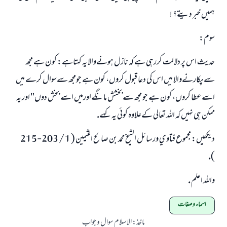
ہميں خبر ديتے؟ !
سوم:
حديث اس پر دلالت كررہي ہے كہ نازل ہونےوالا يہ كہتاہے: كون ہے مجھ
سےپكارنےوالا ميں اس كي دعا قبول كروں، كون ہے جومجھ سےسوال كرے ميں
اسے عطا كروں، كون ہے جو مجھ سےبخشش مانگےاورميں اسے بخش دوں" اور يہ
ممكن ہي نہيں كہ اللہ تعالي كےعلاوہ كوئي يہ كہے.
ديكھيں: مجموع فتاوي ورسائل الشيخ محمد بن صالح الثيمين ( 1 / 203-215
).
واللہ اعلم .
اسماء و صفات
ماخذ
:
الاسلام سوال و جواب