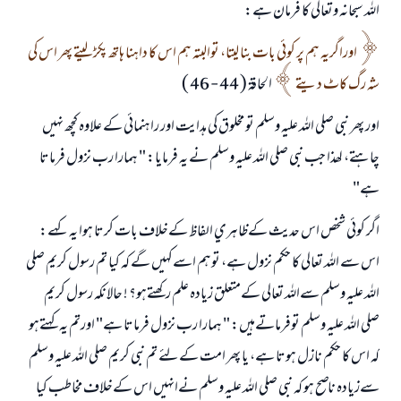
اللہ سبحانہ وتعالي كا فرمان ہے:
ابھی تعاون کریں
اوراگريہ ہم پر كوئي بات بنا ليتا، توالبتہ ہم اس كا داہنا ہاتھ پكڑ ليتے پھر اس كي
شہ رگ كاٹ ديتے
الحاقۃ ( 44 - 46 )
اور پھر نبي صلى اللہ عليہ وسلم تو مخلوق كي ہدايت اور راہنمائي كے علاوہ كچھ نہيں
چاہتے، لھذا جب نبي صلى اللہ عليہ وسلم نے يہ فرمايا: " ہمارا رب نزول فرماتا
ہے"
اگر كوئي شخص اس حديث كےظاہري الفاظ كےخلاف بات كرتا ہوا يہ كہے:
اس سے اللہ تعالي كا حكم نزول ہے، توہم اسےكہيں گے كہ كيا تم رسول كريم صلي
اللہ عليہ وسلم سےاللہ تعالي كےمتعلق زيادہ علم ركھتےہو؟ ! حالانكہ رسول كريم
صلي اللہ عليہ وسلم توفرماتےہيں: " ہمارا رب نزول فرماتا ہے" اورتم يہ كہتےہو
كہ اس كا حكم نازل ہوتا ہے، يا پھر امت كےلئے تم نبي كريم صلى اللہ عليہ وسلم
سےزيادہ ناصح ہو كہ نبي صلي اللہ عليہ وسلم نےانہيں اس كےخلاف مخاطب كيا