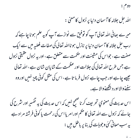
دوم:
اللہ جل جلالہ كا آسمان دنيا پر نزول كا معني :
ميرے بھائي اللہ تعالى آپ كو توفيق سےنوازے آپ كويہ علم ہونا چاہئے كہ
رب جل جلالہ كا آسمان دنيا پر نازل ہونااللہ تعالي كي صفات فعليہ ميں سے ايك
صفت ہے، جواس كي مشيئت اور حكمت سےمتعلق ہے، اور يہ نزول حقيقي نزول
ہے جس طرح اللہ تعالى كي جلالت اور عظمت كےشايان شان ہے، اللہ تعالي
جيسے چاہے اور جب چاہے نزول فرماتا ہے، اس كي مثل كوئي چيز نہيں اور وہ
سننےوالا اورديكھنےوالا ہے.
اس حديث كي معنوي تحريف كرنا صحيح نہيں كہ اس حديث كي يہ تفسير اور شرح كي
جائے كہ نزول سےاللہ تعالى كا حكم اور امر يا اس كي رحمت يا كوئي فرشتہ مراد ہے
يہ سب معاني كئي وجوہات كي بنا پر باطل ہيں: