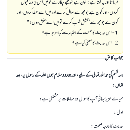
فرماتا اور يہ كہتا ہے: كون ہے جو مجھے پكارے توميں اس كي دعا قبول
كروں، اور كون ہے جو مجھ سےسوال كرے اورميں اسے عطا كروں، اور
كون ہے جو مجھ سے بخشش طلب كرے توميں اسےبخش دوں؟ "
1 - اس حديث كا صحت كےاعتبار سےكيا درجہ ہے؟
2 - اس حديث كا معني كيا ہے ؟
جواب کا متن
ہمہ قسم کی حمد اللہ تعالی کے لیے، اور دورو و سلام ہوں اللہ کے رسول پر، بعد
ازاں:
ميرےعزيز بھائي آپ كا سوال دو معاملات پر مشتمل ہے:
اول:
حديث كا درجہ صحت: