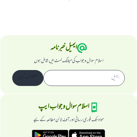
ایمیل خبرنامہ
اسلام سوال و جواب کی میلنگ لسٹ میں شامل ہوں
سبسکرائب کریں
اسلام سوال و جواب ایپ
مواد تک فوری رسائی اور آف لائن مطالعہ کے لیے