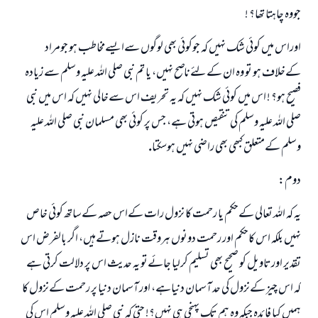
جووہ چاہتا تھا؟ !
اوراس ميں كوئي شك نہيں كہ جوكوئي بھي لوگوں سےايسےمخاطب ہو جومراد
كےخلاف ہو تو وہ ان كےلئےناصح نہيں، يا تم نبي صلي اللہ عليہ وسلم سے زيادہ
فصيح ہو؟ ! اس ميں كوئي شك نہيں كہ يہ تحريف اس سےخالي نہيں كہ اس ميں نبي
صلي اللہ عليہ وسلم كي تنقيص ہوتي ہے، جس پر كوئي بھي مسلمان نبي صلي اللہ عليہ
وسلم كےمتعلق كبھي بھي راضي نہيں ہوسكتا.
دوم:
يہ كہ اللہ تعالي كےحكم يا رحمت كا نزول رات كےاس حصہ كےساتھ كوئي خاص
نہيں بلكہ اس كاحكم اور رحمت دونوں ہروقت نازل ہوتےہيں، اگر بالفرض اس
تقدير اورتاويل كو صحيح بھي تسليم كرليا جائےتو يہ حديث اس پر دلالت كرتي ہے
كہ اس چيز كےنزول كي حد آسمان دنياہے، اور آسمان دنيا پر رحمت كےنزول كا
ہميں كيا فائدہ جبكہ وہ ہم تك پہنچي ہي نہيں؟! حتي كہ نبي صلي اللہ عليہ وسلم اس كي