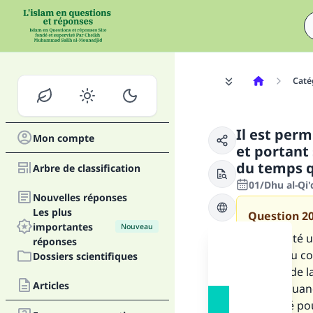
Caté
Il est per
Mon compte
et portant
du temps q
Arbre de classification
01/Dhu al-Qi'
Nouvelles réponses
Les plus
Question
2
importantes
Nouveau
J’ai recruté
réponses
cours. Au co
Dossiers scientifiques
le reste de l
Articles
cours).Quand 
contacté pou