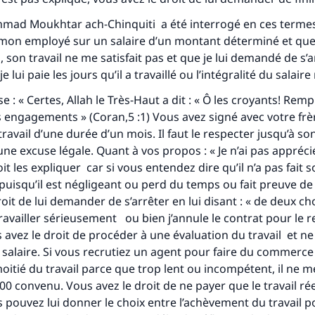
tes une différence dans la vie de million
ad Moukhtar ach-Chinquiti a été interrogé en ces termes :
personnes grâce à votre contribution
 mon employé sur un salaire d’un montant déterminé et qu
, son travail ne me satisfait pas et que je lui demandé de s’a
Aidez nous à apporter des réponses.
je lui paie les jours qu’il a travaillé ou l’intégralité du salair
Le Messager d'Allah (Paix sur lui) a dit:
e : « Certes, Allah le Très-Haut a dit : « Ô les croyants! Remp
lui qui indique une bonne action obtient la même récomp
 engagements » (Coran,5 :1) Vous avez signé avec votre frè
que celui qui le fait."
ravail d’une durée d’un mois. Il faut le respecter jusqu’à so
une excuse légale. Quant à vos propos : « Je n’ai pas appréci
(MOUSLIM 1893)
doit les expliquer car si vous entendez dire qu’il n’a pas fait s
uisqu’il est négligeant ou perd du temps ou fait preuve de
oit de lui demander de s’arrêter en lui disant : « de deux cho
Soutenez IslamQA
ravailler sérieusement ou bien j’annule le contrat pour le r
s avez le droit de procéder à une évaluation du travail et ne 
 salaire. Si vous recrutiez un agent pour faire du commerce e
moitié du travail parce que trop lent ou incompétent, il ne m
100 convenu. Vous avez le droit de ne payer que le travail r
 pouvez lui donner le choix entre l’achèvement du travail p