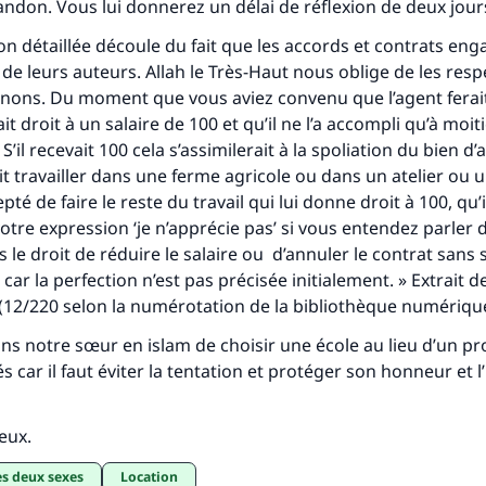
ndon. Vous lui donnerez un délai de réflexion de deux jour
ion détaillée découle du fait que les accords et contrats eng
 de leurs auteurs. Allah le Très-Haut nous oblige de les res
nons. Du moment que vous aviez convenu que l’agent ferait
it droit à un salaire de 100 et qu’il ne l’a accompli qu’à moitié
S’il recevait 100 cela s’assimilerait à la spoliation du bien d’
ait travailler dans une ferme agricole ou dans un atelier ou
epté de faire le reste du travail qui lui donne droit à 100, qu’il
votre expression ‘je n’apprécie pas’ si vous entendez parler 
s le droit de réduire le salaire ou d’annuler le contrat sans 
ar la perfection n’est pas précisée initialement. » Extrait d
(12/220 selon la numérotation de la bibliothèque numériqu
ns notre sœur en islam de choisir une école au lieu d’un p
s car il faut éviter la tentation et protéger son honneur et l
ieux.
des deux sexes
Location