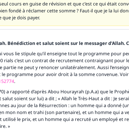
seul cours en guise de révision et que c’est ce qui était con
 bien fondé à réclamer cette somme ? Faut-il que je la lui donn
e que je dois payer.
h. Bénédiction et salut soient sur le messager d'Allah. C
qui vous lie stipule qu’il enseigne tout le programme pour p
rials c’est un contrat de recrutement contraignant pour l
e partie ne peut y renoncer unilatéralement. Aussi l’enseigna
t le programme pour avoir droit à la somme convenue. Voir
152774
.
70) a rapporté d’après Abou Hourayrah (p.A.a) que le Proph
salut soient sur lui) a dit ; « Allah le Très-Haut a dit : Je sera
nnes au jour de la Résurrection : un homme qui a donné (u
n mon nom et trahi (son partenaire), et un homme qui a v
 utilisé le prix, et un homme qui a recruté un employé et re
re. »