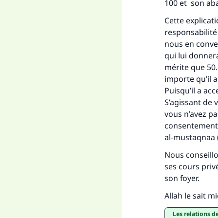
100 et son aba
Cette explicat
responsabilité
nous en conve
qui lui donnera
mérite que 50. 
importe qu’il 
Puisqu’il a acc
S’agissant de 
vous n’avez pa
consentement c
al-mustaqnaa
Nous conseillo
ses cours privé
son foyer.
Allah le sait m
Les relations 