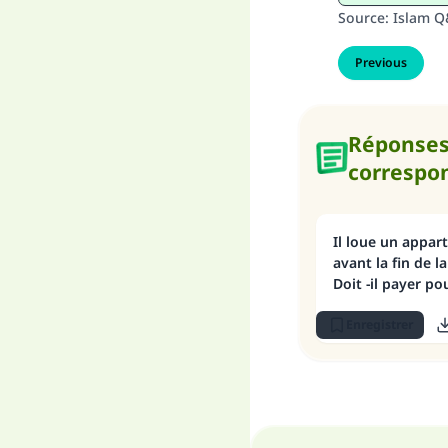
Source
:
Islam 
Previous
Réponse
correspo
Il loue un appar
avant la fin de l
Doit -il payer po
du contrat de lo
Enregistrer