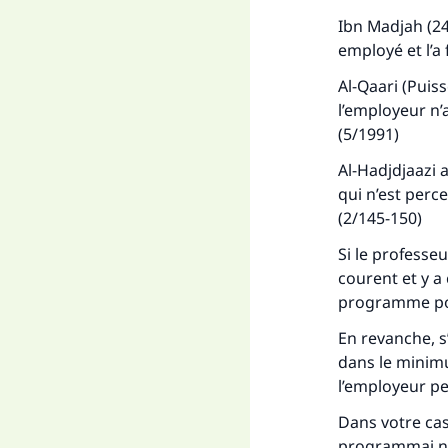
Ibn Madjah (24
employé et l’a f
Al-Qaari (Puiss
l’employeur n’a
(5/1991)
Al-Hadjdjaazi 
qui n’est perce
(2/145-150)
Si le professe
courent et y a 
programme por
En revanche, s
dans le minim
l’employeur peu
Dans votre cas,
programmai n’e