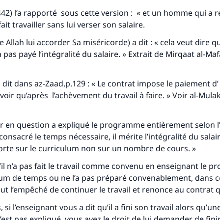
42) l’a rapporté sous cette version : « et un homme qui a 
ait travailler sans lui verser son salaire.
e Allah lui accorder Sa miséricorde) a dit : « cela veut dire q
 pas payé l’intégralité du salaire. » Extrait de Mirqaat al-Maf
a dit dans az-Zaad,p.129 : « Le contrat impose le paiement d’
voir qu’après l’achèvement du travail à faire. » Voir al-Mula
ur en question a expliqué le programme entièrement selon 
consacré le temps nécessaire, il mérite l’intégralité du salair
te sur le curriculum non sur un nombre de cours. »
’il n’a pas fait le travail comme convenu en enseignant le
um de temps ou ne l’a pas préparé convenablement, dans c
t l’empêché de continuer le travail et renonce au contrat qui
 si l’enseignant vous a dit qu’il a fini son travail alors qu’un
st pas expliqué, vous avez le droit de lui demander de finir 