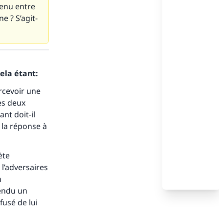
venu entre
e ? S’agit-
ela étant:
ercevoir une
es deux
nt doit-il
 la réponse à
ète
i l’adversaires
n
endu un
fusé de lui