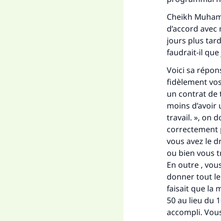
Fai
Cheikh Muhamm
d’accord avec
jours plus tard
faudrait-il que 
Voici sa répons
"Ce
fidèlement vos
un contrat de t
moins d’avoir 
travail. », on 
correctement p
vous avez le dr
ou bien vous t
En outre , vou
donner tout le
faisait que la 
50 au lieu du 
accompli. Vous