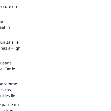
recruté un
ue
aatiih
 un salaire
khas al-Fiqhi
l’usage
e. Car le
 programme
es cas,
 les lie.
e partie du
le travail.