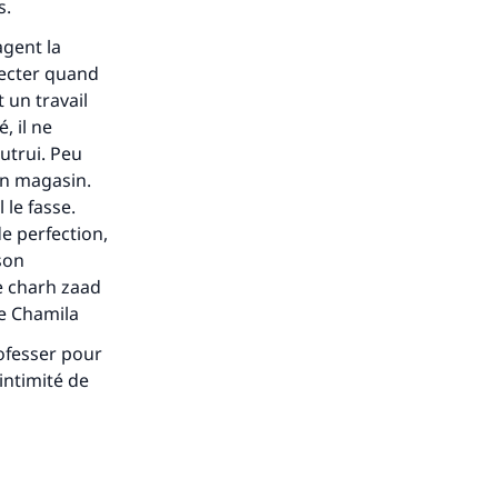
s.
agent la
pecter quand
 un travail
, il ne
autrui. Peu
 un magasin.
 le fasse.
de perfection,
son
e
charh zaad
e Chamila
rofesser pour
’intimité de