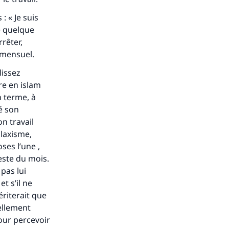
s de
 « Je suis
e quelque
rrêter,
e mensuel.
lissez
ense
re en islam
n terme, à
é son
on travail
 laxisme,
ses l’une ,
este du mois.
pas lui
t s’il ne
ériterait que
éellement
our percevoir