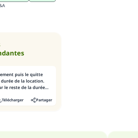
Q&A
s
ndantes
tement puis le quitte
a durée de la location.
ur le reste de la durée
cation?
Télécharger
Partager