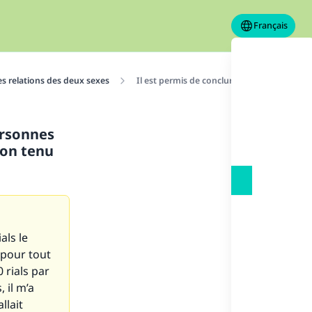
Français
es relations des deux sexes
Il est permis de conclure un contrat enga
ersonnes
non tenu
als le
 pour tout
 rials par
 il m’a
llait