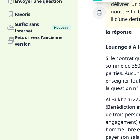
Envoyer une question
délivrer un 
nous. Est-il
Favoris
il d’une dett
Surfez sans
Nouveau
Internet
la réponse
Retour vers l'ancienne
version
Louange à Alla
Si le contrat 
somme de 3500 
parties. Aucun
enseigner tou
la question n°
Al-Bukhari (22
(Bénédiction et 
de trois perso
engagement) e
homme libre et
payer son salai