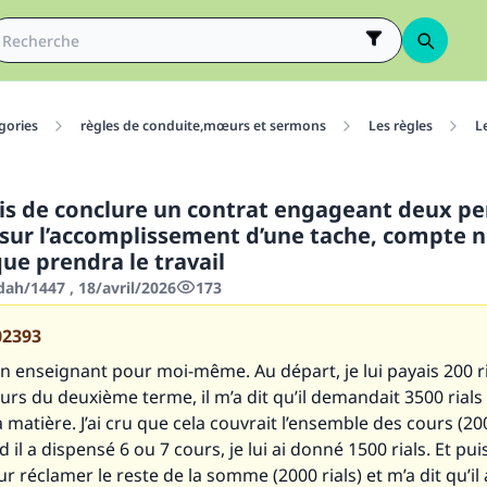
gories
règles de conduite,mœurs et sermons
Les règles
L
mis de conclure un contrat engageant deux p
 sur l’accomplissement d’une tache, compte 
ue prendra le travail
dah/1447 , 18/avril/2026
173
02393
 un enseignant pour moi-même. Au départ, je lui payais 200 ri
urs du deuxième terme, il m’a dit qu’il demandait 3500 rials
a matière. J’ai cru que cela couvrait l’ensemble des cours (200
il a dispensé 6 ou 7 cours, je lui ai donné 1500 rials. Et puis,
r réclamer le reste de la somme (2000 rials) et m’a dit qu’il a