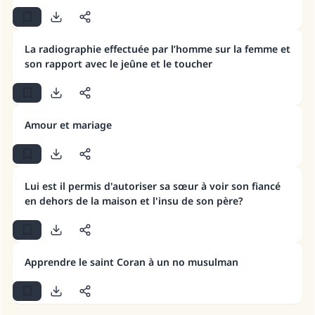
millions de personnes grâce à votre
contribution
La radiographie effectuée par l’homme sur la femme et
son rapport avec le jeûne et le toucher
Aidez nous à apporter des réponses.
Le Messager d'Allah (Paix sur lui) a dit:
"Celui qui indique une bonne action obtient la
Amour et mariage
même récompense que celui qui le fait."
(MOUSLIM 1893)
Lui est il permis d'autoriser sa sœur à voir son fiancé
en dehors de la maison et l'insu de son père?
Soutenez IslamQA
Apprendre le saint Coran à un no musulman