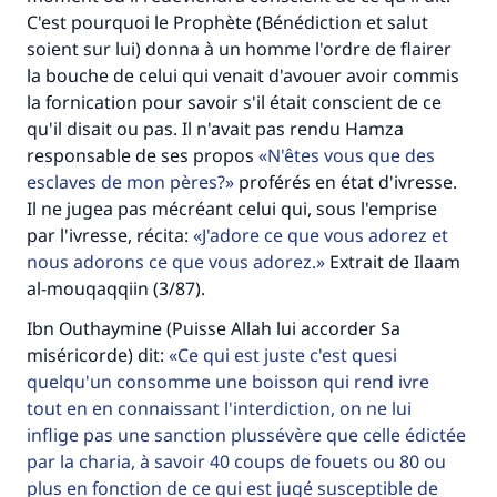
C'est pourquoi le Prophète (Bénédiction et salut
soient sur lui) donna à un homme l'ordre de flairer
la bouche de celui qui venait d'avouer avoir commis
la fornication pour savoir s'il était conscient de ce
qu'il disait ou pas. Il n'avait pas rendu Hamza
responsable de ses propos
N'êtes vous que des
esclaves de mon pères?
proférés en état d'ivresse.
Il ne jugea pas mécréant celui qui, sous l'emprise
par l'ivresse, récita:
J'adore ce que vous adorez et
nous adorons ce que vous adorez.
Extrait de Ilaam
al-mouqaqqiin (3/87).
Ibn Outhaymine (Puisse Allah lui accorder Sa
miséricorde) dit:
Ce qui est juste c'est quesi
quelqu'un consomme une boisson qui rend ivre
tout en en connaissant l'interdiction, on ne lui
inflige pas une sanction plussévère que celle édictée
par la charia, à savoir 40 coups de fouets ou 80 ou
Faites une différence dans la vie de
plus en fonction de ce qui est jugé susceptible de