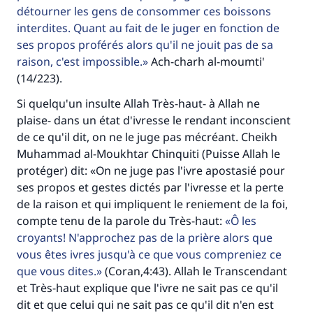
détourner les gens de consommer ces boissons
millions de personnes grâce à votre
interdites. Quant au fait de le juger en fonction de
contribution
ses propos proférés alors qu'il ne jouit pas de sa
raison, c'est impossible.
Ach-charh al-moumti'
Aidez nous à apporter des réponses.
(14/223).
Le Messager d'Allah (Paix sur lui) a dit:
Si quelqu'un insulte Allah Très-haut- à Allah ne
"Celui qui indique une bonne action obtient la
plaise- dans un état d'ivresse le rendant inconscient
même récompense que celui qui le fait."
de ce qu'il dit, on ne le juge pas mécréant. Cheikh
(MOUSLIM 1893)
Muhammad al-Moukhtar Chinquiti (Puisse Allah le
protéger) dit: «On ne juge pas l'ivre apostasié pour
ses propos et gestes dictés par l'ivresse et la perte
Soutenez IslamQA
de la raison et qui impliquent le reniement de la foi,
compte tenu de la parole du Très-haut:
Ô les
croyants! N'approchez pas de la prière alors que
vous êtes ivres jusqu'à ce que vous compreniez ce
que vous dites.
(Coran,4:43). Allah le Transcendant
et Très-haut explique que l'ivre ne sait pas ce qu'il
dit et que celui qui ne sait pas ce qu'il dit n'en est