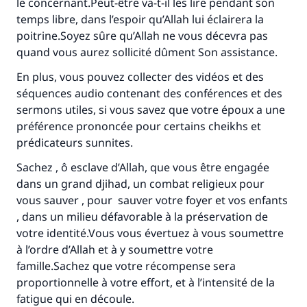
le concernant.Peut-être va-t-il les lire pendant son
temps libre, dans l’espoir qu’Allah lui éclairera la
poitrine.Soyez sûre qu’Allah ne vous décevra pas
quand vous aurez sollicité dûment Son assistance.
En plus, vous pouvez collecter des vidéos et des
séquences audio contenant des conférences et des
sermons utiles, si vous savez que votre époux a une
Faites une différence dans la vie de
préférence prononcée pour certains cheikhs et
prédicateurs sunnites.
millions de personnes grâce à votre
Sachez , ô esclave d’Allah, que vous être engagée
contribution
dans un grand djihad, un combat religieux pour
vous sauver , pour sauver votre foyer et vos enfants
Aidez nous à apporter des réponses.
, dans un milieu défavorable à la préservation de
Le Messager d'Allah (Paix sur lui) a dit:
votre identité.Vous vous évertuez à vous soumettre
"Celui qui indique une bonne action obtient la
à l’ordre d’Allah et à y soumettre votre
même récompense que celui qui le fait."
famille.Sachez que votre récompense sera
(MOUSLIM 1893)
proportionnelle à votre effort, et à l’intensité de la
fatigue qui en découle.