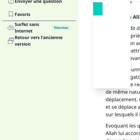
Envoyer une question
la réponse
Favoris
Louange à Alla
Surfez sans
On a déjà dit 
Nouveau
Internet
séparer la pri
Retour vers l'ancienne
endroit à un a
version
pour permettre
position devan
Ce que la Sunn
prière obligat
Sunna ne le r
de même nature
déplacement. C
et se déplace 
sur lesquels il
Fai
Evoquant les q
Allah lui accor