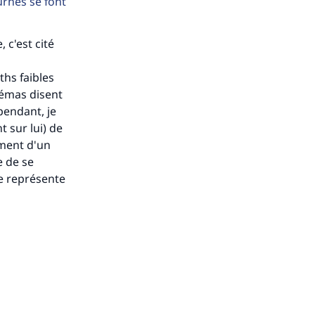
urnes se font
 c'est cité
ense
ths faibles
lémas disent
pendant, je
t sur lui) de
ment d'un
e de se
ne représente