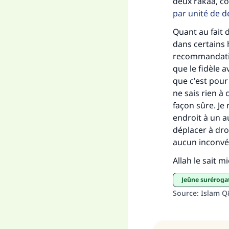
deux rakaa, co
par unité de d
Quant au fait d
dans certains h
"Ce
recommandation
que le fidèle 
que c'est pour
ne sais rien à 
façon sûre. J
endroit à un a
déplacer à droi
aucun inconvén
Allah le sait m
jeûne suréroga
Source
:
Islam 