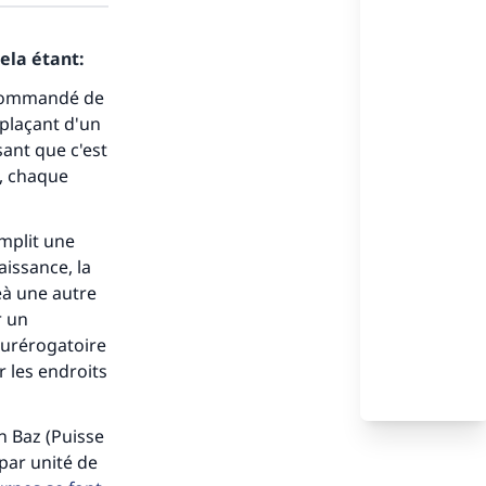
ela étant:
ecommandé de
éplaçant d'un
sant que c'est
e, chaque
mplit une
aissance, la
eà une autre
r un
 surérogatoire
r les endroits
s de
n Baz (Puisse
 par unité de