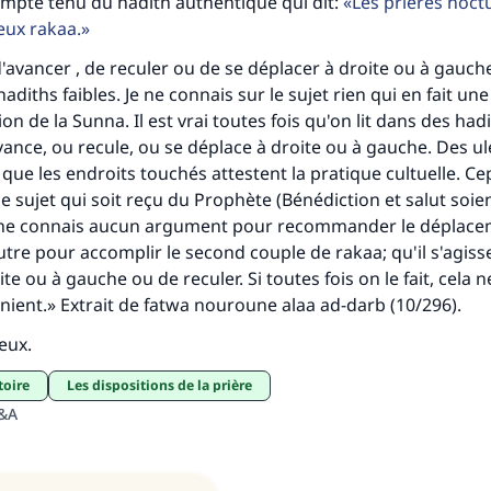
mpte tenu du hadith authentique qui dit:
Les prières noct
eux rakaa.
Aidez nous à apporter des réponses.
'avancer , de reculer ou de se déplacer à droite ou à gauche,
Le Messager d'Allah (Paix sur lui) a dit:
adiths faibles. Je ne connais sur le sujet rien qui en fait une
lui qui indique une bonne action obtient la même récomp
 de la Sunna. Il est vrai toutes fois qu'on lit dans des hadi
que celui qui le fait."
avance, ou recule, ou se déplace à droite ou à gauche. Des u
(MOUSLIM 1893)
 que les endroits touchés attestent la pratique cultuelle. Ce
ce sujet qui soit reçu du Prophète (Bénédiction et salut soien
e ne connais aucun argument pour recommander le déplace
Soutenez IslamQA
utre pour accomplir le second couple de rakaa; qu'il s'agiss
te ou à gauche ou de reculer. Si toutes fois on le fait, cela 
ient.» Extrait de fatwa nouroune alaa ad-darb (10/296).
ieux.
toire
Les dispositions de la prière
Q&A