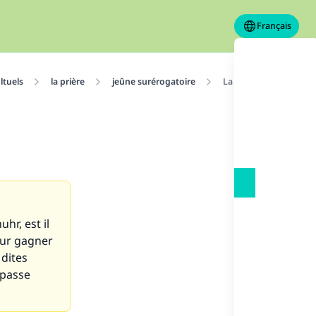
Français
ltuels
la prière
jeûne surérogatoire
La Sunna recommande-t
hr, est il
our gagner
 dites
 passe