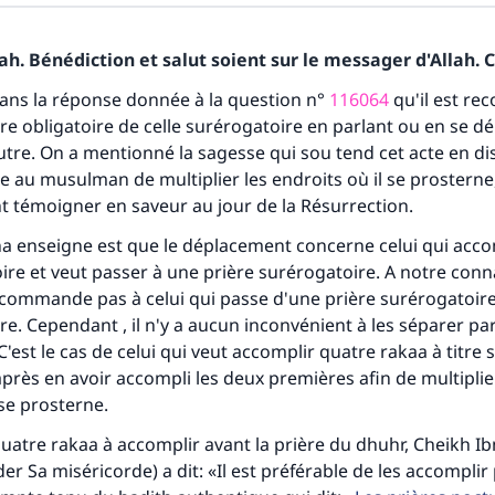
h. Bénédiction et salut soient sur le messager d'Allah. C
dans la réponse donnée à la question n°
116064
qu'il est r
ère obligatoire de celle surérogatoire en parlant ou en se d
utre. On a mentionné la sagesse qui sou tend cet acte en di
 au musulman de multiplier les endroits où il se prostern
t témoigner en saveur au jour de la Résurrection.
a enseigne est que le déplacement concerne celui qui acco
oire et veut passer à une prière surérogatoire. A notre conn
ecommande pas à celui qui passe d'une prière surérogatoir
. Cependant , il n'y a aucun inconvénient à les séparer pa
'est le cas de celui qui veut accomplir quatre rakaa à titre
après en avoir accompli les deux premières afin de multiplie
 se prosterne.
tes une différence dans la vie de million
uatre rakaa à accomplir avant la prière du dhuhr, Cheikh Ib
der Sa miséricorde) a dit: «Il est préférable de les accomplir
personnes grâce à votre contribution