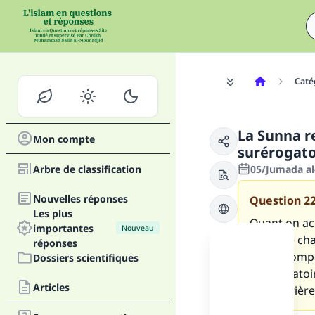
Caté
La Sunna r
Mon compte
surérogato
Arbre de classification
05/Jumada al
Nouvelles réponses
Question
2
Les plus
Quant on acc
importantes
Nouveau
juste de ch
réponses
une récompen
Dossiers scientifiques
surérogatoi
Articles
d'une prière