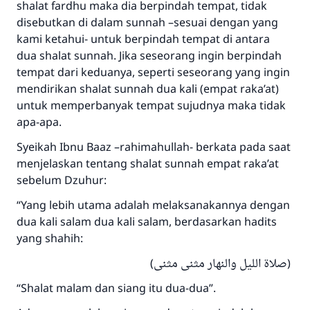
shalat fardhu maka dia berpindah tempat, tidak
disebutkan di dalam sunnah –sesuai dengan yang
kami ketahui- untuk berpindah tempat di antara
dua shalat sunnah. Jika seseorang ingin berpindah
tempat dari keduanya, seperti seseorang yang ingin
mendirikan shalat sunnah dua kali (empat raka’at)
untuk memperbanyak tempat sujudnya maka tidak
apa-apa.
Syeikah Ibnu Baaz –rahimahullah- berkata pada saat
menjelaskan tentang shalat sunnah empat raka’at
Jawaban no. 110845
sebelum Dzuhur:
menyelamatkan pernikahan.
“Yang lebih utama adalah melaksanakannya dengan
dua kali salam dua kali salam, berdasarkan hadits
Bantu kami dalam memberikan jawaban untuk umat
yang shahih:
Rasulullah ﷺ bersabda
(صلاة الليل والنهار مثنى مثنى)
"Siapa yang menunjukkan suatu kebaikan,
meka dia akan mendapatkan pahala yang
“Shalat malam dan siang itu dua-dua”.
sama dengan orang yang melakukannya"