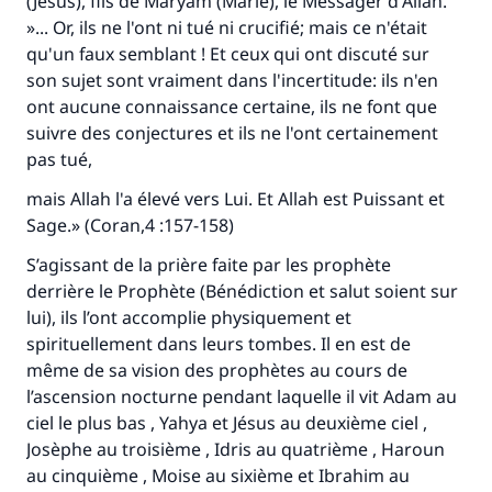
(Jésus), fils de Maryam (Marie), le Messager d'Allah.
»... Or, ils ne l'ont ni tué ni crucifié; mais ce n'était
qu'un faux semblant ! Et ceux qui ont discuté sur
son sujet sont vraiment dans l'incertitude: ils n'en
ont aucune connaissance certaine, ils ne font que
suivre des conjectures et ils ne l'ont certainement
pas tué,
mais Allah l'a élevé vers Lui. Et Allah est Puissant et
Sage.» (Coran,4 :157-158)
Faites une différence dans la vie de
S’agissant de la prière faite par les prophète
derrière le Prophète (Bénédiction et salut soient sur
millions de personnes grâce à votre
lui), ils l’ont accomplie physiquement et
contribution
spirituellement dans leurs tombes. Il en est de
même de sa vision des prophètes au cours de
Aidez nous à apporter des réponses.
l’ascension nocturne pendant laquelle il vit Adam au
ciel le plus bas , Yahya et Jésus au deuxième ciel ,
Le Messager d'Allah (Paix sur lui) a dit:
Josèphe au troisième , Idris au quatrième , Haroun
"Celui qui indique une bonne action obtient la
même récompense que celui qui le fait."
au cinquième , Moise au sixième et Ibrahim au