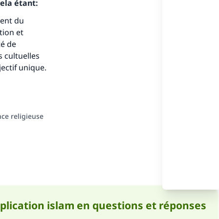
ela étant:
ment du
tion et
té de
 cultuelles
ense
jectif unique.
ce religieuse
pplication islam en questions et réponses