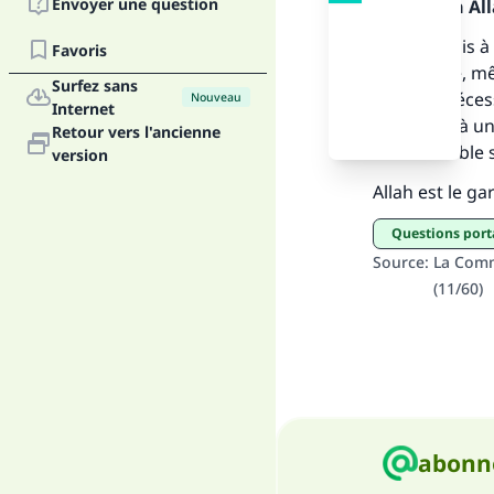
Envoyer une question
Louange à Alla
Il est permis 
Favoris
pèlerinage, mê
Surfez sans
d’autres nécess
Nouveau
Internet
participer à u
Retour vers l'ancienne
"Ce
dans le noble s
version
Allah est le ga
Questions port
Source
:
La Comm
(11/60)
abonne