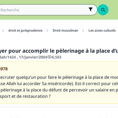
droit et jurisprudence
Droit musulman
Les actes cultuels
yer pour accomplir le pèlerinage à la place d’
dah/1424 , 17/janvier/2004
6,503
6978
recruter quelqu’un pour faire le pèlerinage à la place de mo
se Allah lui accorder Sa miséricorde). Est-il correct pour cel
 pèlerinage à la place du défunt de percevoir un salaire en 
nsport et de restauration ?
tes une différence dans la vie de million