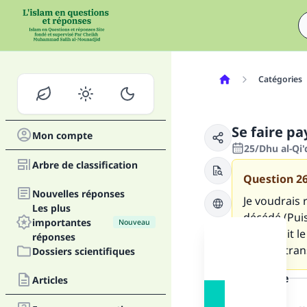
Catégories
Se faire pa
Mon compte
25/Dhu al-Qi'
Arbre de classification
Question
2
Nouvelles réponses
Je voudrais 
Les plus
décédé (Puis
importantes
Nouveau
accomplit le
réponses
frais de tra
Dossiers scientifiques
la réponse
Articles
Fai