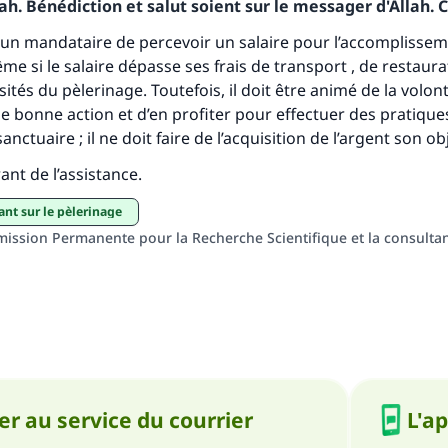
h. Bénédiction et salut soient sur le messager d'Allah. C
personnes grâce à votre contribution
à un mandataire de percevoir un salaire pour l’accomplisse
me si le salaire dépasse ses frais de transport , de restaura
Aidez nous à apporter des réponses.
ités du pèlerinage. Toutefois, il doit être animé de la volon
Le Messager d'Allah (Paix sur lui) a dit:
ne bonne action et d’en profiter pour effectuer des pratiques
lui qui indique une bonne action obtient la même récomp
anctuaire ; il ne doit faire de l’acquisition de l’argent son ob
que celui qui le fait."
rant de l’assistance.
(MOUSLIM 1893)
ant sur le pèlerinage
ission Permanente pour la Recherche Scientifique et la consultan
Soutenez IslamQA
r au service du courrier
L'a