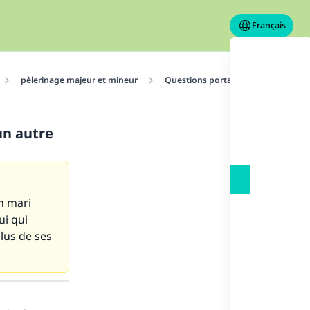
Français
pèlerinage majeur et mineur
Questions portant sur le pèlerinag
un autre
n mari
ui qui
plus de ses
s de