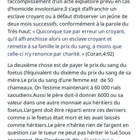
l’accomplissement d’un acte expiatoire prévu en cas
d’homicide involontaire.Il s’agit d’affranchir un
Aidez nous à apporter des réponses.
esclave croyant ou à défaut d’observer un jeûne de
Le Messager d'Allah (Paix sur lui) a dit:
deux mois successifs, conformément à la parole du
"Celui qui indique une bonne action obtient la
Très-haut:
Quiconque tue par erreur un croyant,
même récompense que celui qui le fait."
qu’il affranchisse alors un esclave croyant et
(MOUSLIM 1893)
remette à sa famille le prix du sang, à moins que
celle-ci n’y renonce par charité.
(Coran,4:92)
La deuxième chose est de payer le prix du sang du
Soutenez IslamQA
foetus (l’équivalent du dixième du prix du sang de sa
mère.Le prix du sang d’une femme est de 50
chameaux. On l’estime maintenant à 60 000 rials
saoudiens.Aussi le père doit-il donner 6000 ou sa
valeur dans une autre monnaie aux héritiers du
foetus.L’argent doit être réparti entre ces derniers
comme si le foetus était mort et les avait laissés
comme héritiers.Le père n’hérite rien de l’argent en
question car le tueur ne peut pas hériter le tué.Sous