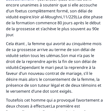
encore unanimes à soutenir que si elle accouche
d’un foetus complètement formé, son délai de
viduité expire.Voir al-Moughni,11/229).La dite phase
de la formation commence 80 jours après le début
de la grossesse et s’achève le plus souvent au 90e
jour.
Cela étant , la femme qui avorté au cinquième mois
de sa grossesse arrive au terme de son délai de
viduité selon tous les ulémas.Son mai n’a pas le
droit de la reprendre après la fin de son délai de
viduité.Cependant le mari peut la reprendre à la
faveur d’un nouveau contrat de mariage, s’il le
désire mais alors le consentement de la femme, la
présence de son tuteur légal et de deux témoins et
Faites une différence dans la vie de
le versement d’une dot sont exigés.
millions de personnes grâce à votre
Toutefois cet homme qui a provoqué l’avortement a
deux choses à effectuer.La première est
contribution