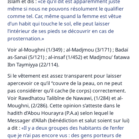
Islam et dis :
ce qu’il dit est apparemment juste
Faites une différence dans la vie de
même si nous ne pouvons résolument le qualifier
millions de personnes grâce à votre
comme tel. Car, même quand la femme est vêtue
d’un habit qui touche le sol, elle peut laisser
contribution
l’intérieur de ses pieds se découvrir en cas de
prosternation.
Aidez nous à apporter des réponses.
Voir al-Moughni (1/349) ; al-Madjmou (3/171) ; Badaï
Le Messager d'Allah (Paix sur lui) a dit:
"Celui qui indique une bonne action obtient la
as-Sanaï (5/121) ; al-insaf (1/452) et Madjmou’ fatawa
même récompense que celui qui le fait."
Ibn Taymiyya (22/114).
(MOUSLIM 1893)
Si le vêtement est assez transparent pour laisser
apercevoir ce qu’il “couvre de la peau, on ne peut
pas considérer qu’il cache (le corps) correctement.
Soutenez IslamQA
Voir Rawdhatou Talibîne de Nawawi, (1/284) et al-
Moughni, (2/286). Cette opinion s’atteste dans le
hadith d’Abou Hourayra (P.A.a) selon lequel le
Messager d’Allah (bénédiction et salut soient sur lui)
a dit :
Il y a deux groupes des habitants de l’enfer
que je n’ai pas encore vus : des gens porteurs de