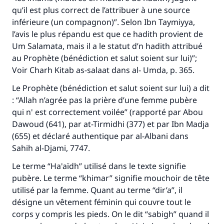
qu’il est plus correct de l’attribuer à une source
inférieure (un compagnon)”. Selon Ibn Taymiyya,
l’avis le plus répandu est que ce hadith provient de
Um Salamata, mais il a le statut d’n hadith attribué
au Prophète (bénédiction et salut soient sur lui)”;
Voir Charh Kitab as-salaat dans al- Umda, p. 365.
Le Prophète (bénédiction et salut soient sur lui) a dit
: “Allah n’agrée pas la prière d’une femme pubère
qui n' est correctement voilée” (rapporté par Abou
Dawoud (641), par at-Tirmidhi (377) et par Ibn Madja
(655) et déclaré authentique par al-Albani dans
Sahih al-Djami, 7747.
Le terme “Ha'aïdh” utilisé dans le texte signifie
pubère. Le terme “khimar” signifie mouchoir de tête
utilisé par la femme. Quant au terme “dir’a”, il
désigne un vêtement féminin qui couvre tout le
corps y compris les pieds. On le dit “sabigh” quand il