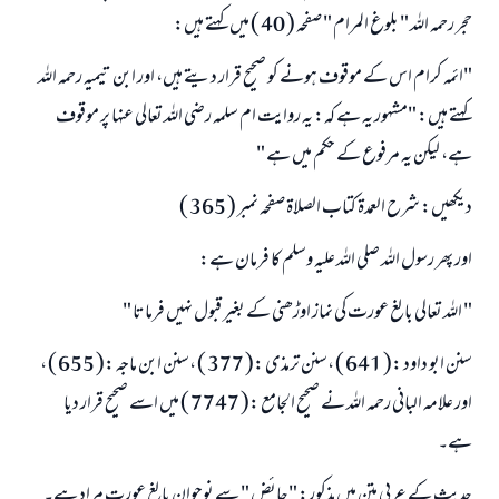
حجر رحمہ اللہ " بلوغ المرام " صفحہ ( 40 ) ميں كہتے ہيں:
"ائمہ كرام اس کے موقوف ہونے کو صحیح قرار دیتے ہیں، اور ابن تیمیہ رحمہ اللہ
كہتے ہيں: "مشہور يہ ہے كہ: يہ روايت ام سلمہ رضى اللہ تعالى عنہا پر موقوف
ہے، ليكن يہ مرفوع كے حكم ميں ہے "
دیکھیں: شرح العمدۃ كتاب الصلاۃ صفحہ نمبر ( 365 )
اور پھر رسول اللہ صلى اللہ عليہ وسلم كا فرمان ہے:
" اللہ تعالى بالغ عورت كى نماز اوڑھنى كے بغير قبول نہيں فرماتا "
سنن ابو داود :( 641 ) ،سنن ترمذى :( 377 ) ،سنن ابن ماجہ :( 655 ) ،
اور علامہ البانى رحمہ اللہ نے صحيح الجامع :( 7747 ) ميں اسے صحيح قرار ديا
ہے۔
حدیث کے عربی متن میں مذکور: "حائض " سے نوجوان بالغ عورت مراد ہے۔