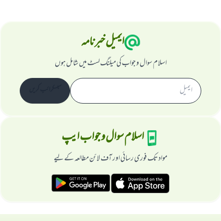
ایمیل خبرنامہ
اسلام سوال و جواب کی میلنگ لسٹ میں شامل ہوں
سبسکرائب کریں
اسلام سوال و جواب ایپ
مواد تک فوری رسائی اور آف لائن مطالعہ کے لیے