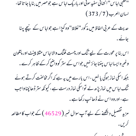
"قطبی لباس" انتہائی سفيد سوتی اور باريك لباس ہے جو مصر ميں بنایا جاتا تھا،
لسان العرب ( 7 / 373 )
حدیث کے عربی الفاظ میں مذکور "غلالۃ" وہ کپڑا ہے جو لباس كے نيچے پہنا
جائے۔
اس بنا پر عورت كے ليے تنگ اور چست فٹنگ والا لباس مثلا پينٹ اور پتلون
وغيرہ ايسا لباس پہننا جائز نہيں جو اس كے ستر كو واضح كر كے ظاہر كرے۔
جبکہ اسکی نماز ہوگی یا نہیں ، اس بارے میں یہ ہے کہ اگر مخالفت کرتے ہوئے
تنگ لباس میں نماز پڑھ لے تو اسکی نماز درست ہے، کیونکہ ستر ڈھانپنا واجب
ہے، اور وہ اس نے ڈھانپ رکھا ہے۔
مزيد تفصيل ديكھنے كے ليے آپ سوال نمبر (
46529
) كے جواب كا مطالعہ
كريں۔