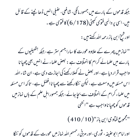
جبکہ قدموں کے بارے میں جمہور مالکی، شافعی، حنبلی انہیں ڈھانپنے کے قائل
ہیں، اسی پر دائمی فتوی کمیٹی (6/178) کا فتوی ہے۔
اور شيخ ابن باز رحمہ اللہ كہتے ہيں:
" نماز ميں چہرے كے علاوہ عورت كا سارا جسم ستر ہے، جبکہ ہتھیلیوں کے
بارے ميں علمائے كرام كا اختلاف ہے: بعض علماء نے انہيں بھى چھپانا
واجب قرار ديا ہے، اور بعض نے كھلا ركھنے كى اجازت دى ہے، ان شاء اللہ
اس مسئلہ ميں وسعت ہے، ليكن ننگا ركھنے سے چھپانا افضل ہے، تا كہ اس مسئلہ
ميں علماء كرام كے اختلاف سے بچا جائے، جبکہ جمہور اہل علم كے ہاں نماز ميں
قدموں کو چھپانا واجب ہے " انتہى
"مجموع فتاوى ابن باز "( 10 / 410 )
اور امام ابو حنیفہ ، ثورى، اور مزنى رحمہم اللہ نماز ميں عورت كے قدموں كو ننگا