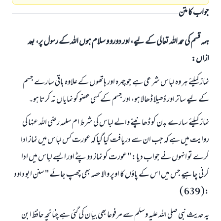
جواب کا متن
ہمہ قسم کی حمد اللہ تعالی کے لیے، اور دورو و سلام ہوں اللہ کے رسول پر، بعد
ازاں:
نماز کیلئے ہر وہ لباس شرعى ہے جو چہرہ اور ہاتھوں كے علاوہ باقى سارے جسم
كے ليے ساتر اور ڈھیلا ڈھالا ہو، اور جسم كے كسى عضو كو نمایاں نہ كرتا ہو۔
نماز کیلئے سارے بدن كو ڈھانپنے والے لباس كى شرط ام سلمہ رضی اللہ عنہا کی
روایت میں ہے کہ جب ان سے دريافت كيا گيا كہ عورت كس لباس ميں نماز ادا
كرے تو انہوں نے جواب ديا: " عورت كو نماز دوپٹے اور ایسے لباس میں ادا
كرنى چاہيے جس ميں اس كے پاؤں كا اوپر والا حصہ بھى چھپ جائے " سنن ابو داود
:( 639 )
يہ حديث نبى صلى اللہ علیہ وسلم سے مرفوعا بھى بيان كى گئى ہے چنانچہ حافظ ابن