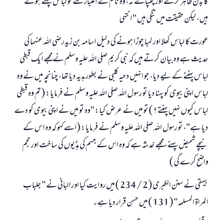
كا بدن ظاہر كرے اور چھپائے نہ، وہ نام كے اعتبار سے تو لباس پہنے ہوئے
ہيں، ليكن حقيقت ميں ننگى ہيں " انتہى
عورت كا لباس كھلا اور لمبا چوڑا ہونے كى دليل اسامہ بن زيد رضى اللہ عنہما کی
حدیث ہے وہ بيان كرتے ہيں كہ نبى كريم صلى اللہ عليہ وسلم نے مجھے ايك قبطى
لباس پہننے كے ليے دیا، جو انہيں دحيہ كلبى نے بطور ہديہ دیا تھا، چنانچہ ميں نے وہ
لباس اپنى بيوى كو پہنا دیا تو رسول اللہ صلى اللہ عليہ وسلم نے فرمايا: ( تم وہ قبطى
لباس كيوں نہيں پہنتے ؟ ) تو ميں نے عرض كيا: "وہ تو ميں نے اپنى بيوى كو دے
دىا ہے"، تو رسول اللہ صلى اللہ عليہ وسلم نے فرمایا: (اسے كہو كہ وہ اس كے
نيچے شميض پہنے، مجھے خدشہ ہے كہ وہ اس كے جسم كى ہڈيوں كى ساخت اور حجم
واضح كرے گى )
بیہقی نے سنن الكبرى ( 2 / 234 ) ميں روايت كيا اور البانى نے " جلباب
المراۃ المسلمہ" ( 131 ) ميں حسن قرار ديا ہے۔