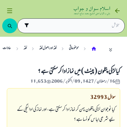
موضوعاتی
فقہ اور اصول فقہ
فقہ
عادات
كيا لڑكى پتلون ( پينٹ ) ميں نماز ادا كر سكتى ہے ؟
16/رمضان/1427 , 09/اکتوبر/2006
11,653
سوال
32993
كيا نوجوان لڑكى پتلون پہن كر نماز ادا كر سكتى ہے، اور نماز كى ادائيگى كے
ليے شرعى لباس كونسا ہے ؟