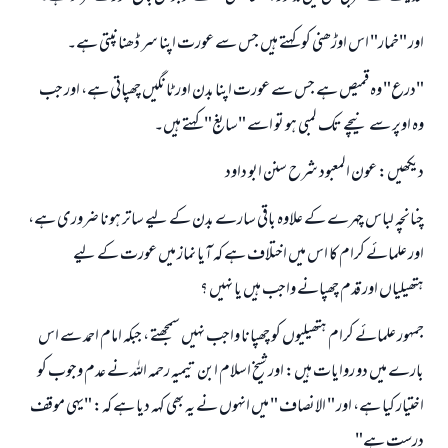
اور "خمار" اس اوڑھنى كو كہتے ہيں جس سے عورت اپنا سر ڈھنانپتى ہے۔
"درع" وہ قميص ہے جس سے عورت اپنا بدن اور ٹانگيں چھپاتى ہے، اور جب
وہ اوپر سے نيچے تك لمبى ہو تو اسے "سابغ" كہتے ہيں۔
دیکھیں: عون المعبود شرح سنن ابو داود
چنانچہ لباس چہرے كے علاوہ باقى سارے بدن كے ليے ساتر ہونا ضرورى ہے،
اور علمائے كرام كا اس ميں اختلاف ہے كہ آيا نماز ميں عورت كے ليے
ہتھيلياں اور قدم چھپانے واجب ہيں يا نہيں ؟
جمہور علمائے كرام ہتھیلیوں كو چھپانا واجب نہیں سمجھتے ، جبکہ امام احمد سے اس
بارے میں دو روایات ہيں: اور شيخ اسلام ابن تيميہ رحمہ اللہ نے عدم وجوب كو
اختيار كيا ہے، اور " الانصاف " ميں انہوں نے یہ بھی کہہ دیا ہے کہ: "یہی موقف
درست ہے"