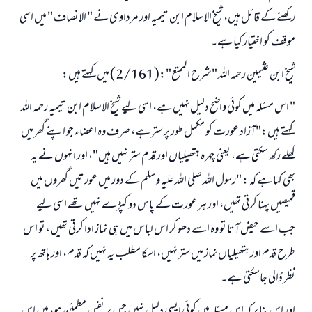
ركھنے كے قائل ہيں، شيخ الاسلام ابن تيميہ اور مرداوى نے " الانصاف " میں اسی
موقف کو اختيار كيا ہے۔
شيخ ابن عثیمین رحمہ اللہ "شرح الممتع":(2/161) میں كہتے ہيں:
" اس مسئلہ ميں كوئى واضح دليل نہيں ہے، اسى ليے شيخ الاسلام ابن تيميہ رحمہ اللہ
كہتے ہيں:"آزاد عورت کو مکمل طور پر ستر ہے، صرف وہ اعضاء جو اپنے گھر ميں
کھلے رکھ سکتی ہے، یعنی چہرہ ہتھيلياں اور قدم ستر نہیں ہیں"، اور انہوں نے یہ
بھی کہا ہے کہ : "رسول اللہ صلى اللہ عليہ وسلم كے دور ميں عورتيں گھروں ميں
قمیصیں پہنا كرتى تھيں، اور ہر عورت كے پاس دو كپڑے نہيں تھے اسى ليے
جب اسے حيض آتا تو وہ اسے دھو كر اس لباس ميں ہى نماز ادا كرتى تھىں، تو اس
طرح قدم اور ہتھيلياں نماز ميں ستر نہيں، اسکا مطلب یہ نہیں کہ قدم، اور ہاتھ پر
نظر ڈالی جاسکتی ہے۔
اور اس بنا پر كہ اس مسئلہ ميں كوئى ايسى دليل نہيں جس پر نفس مطمئن ہو، ميں اس