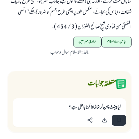
نمایاں مت کرے، اور نہ ہی دیکھنے والوں کیلئے جاذب نظر ہو، اسی طرح باریک
شفاف، لباس کی بجائے، مکمل طور پر اچھی طرح جسم کو ضرور ڈھکے" انتہى
المنتقى من فتاوى شيخ صالح الفوزان ( 3 / 454 ) .
لباس کے احکام
نماز کی شرطیں
ماخذ
:
الاسلام سوال و جواب
متعلقہ جوابات
كيا پينٹ پہن كر نماز ادا كرنا باطل ہے ؟