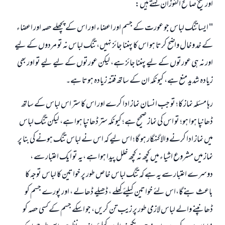
اور شيخ صالح الفوزان كہتے ہيں:
" ايسا تنگ لباس جو عورت كے جسم اور اعضاء اور اس كے پچھلے حصہ اور اعضاء
كے خد وخال واضح كرتا ہو اس كا پہننا جائز نہيں، تنگ لباس نہ تو مردوں كے ليے
اور نہ ہى عورتوں كے ليے پہننا جائز ہے، ليكن عورتوں كے ليے ليے تو اور بھى
زيادہ شديد منع ہے، كيونكہ ان كے ساتھ فتنہ زيادہ ہوتا ہے۔
رہا مسئلہ نماز كا؛ تو جب انسان نماز ادا كرے اور اس كا ستر اس لباس كے ساتھ
ڈھانپا ہوا ہو؛ تو اس كى نماز صحيح ہے؛ كيونكہ ستر ڈھانپا ہوا ہے، ليكن تنگ لباس
ميں نماز ادا كرنے والا گنہگار ہو گا؛ اس ليے كہ اس نے لباس تنگ ہونے كى بنا پر
نماز ميں مشروع اشياء ميں كچھ نہ كچھ خلل پيدا ہوا ہے ،یہ تو ایک اعتبار سے ،
دوسرے اعتبار سے یہ ہے کہ تنگ لباس خاص طور پر خواتین کا لباس توجہ كا
باعث بنےگا،اس لئے خواتین کیلئے کھلے ، ڈھیلے ڈھالے ، اور پورے جسم کو
ڈھانپنے والے لباس لازمی طور پر زیب تن کریں، جو اسکے جسم کے کسی حصہ کو