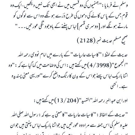
وسلم نے فرمايا:" جہنمیوں کی دو قسمیں ميں نے ابھی تک نہیں دیکھیں، ايك وہ
قوم جس كے پاس گائے كى دموں كى طرح دُرّے ہونگے وہ اس سے لوگوں كو
مارتے ہونگے اور [دوسری قسم]لباس پہننے کے باوجود ننگی عورتیں۔۔۔ "
صحيح مسلم حديث نمبر ( 2128 )
حدیث کے لفظ: " كاسيات عاريات " کے بارے میں امام نووى رحمہ اللہ
"المجموع"(4/3998) میں كہتے ہيں: اس كى وضاحت ميں كہا گيا ہے كہ : "وہ
اتنا باريك لباس پہنے جو اس كے بدن كا رنگ واضح كرے"اور يہى معنى پسندیدہ
ہے۔ انتہى
اور ابن عبد البر رحمہ اللہ "التمہید"(13/204) میں كہتے ہيں:
" حدیث کے الفاظ: " كاسيات عاريات " كا معنى يہ ہے كہ: رسول اللہ صلى اللہ
عليہ وسلم كى اس جملہ سے مراد وہ عورتيں ہيں جو اتنا باريك لباس پہنتى ہيں جو ان