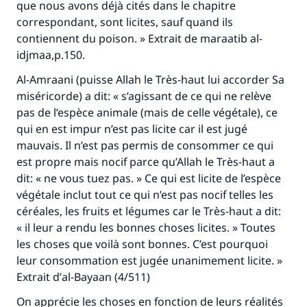
que nous avons déjà cités dans le chapitre
correspondant, sont licites, sauf quand ils
contiennent du poison. » Extrait de
maraatib al-
idjmaa
,p.150.
Al-Amraani (puisse Allah le Très-haut lui accorder Sa
miséricorde) a dit: « s’agissant de ce qui ne relève
pas de l’espèce animale (mais de celle végétale), ce
Faites une différence dans la vie de
qui en est impur n’est pas licite car il est jugé
mauvais. Il n’est pas permis de consommer ce qui
millions de personnes grâce à votre
est propre mais nocif parce qu’Allah le Très-haut a
contribution
dit: « ne vous tuez pas. » Ce qui est licite de l’espèce
végétale inclut tout ce qui n’est pas nocif telles les
Aidez nous à apporter des réponses.
céréales, les fruits et légumes car le Très-haut a dit:
« il leur a rendu les bonnes choses licites. » Toutes
Le Messager d'Allah (Paix sur lui) a dit:
les choses que voilà sont bonnes. C’est pourquoi
"Celui qui indique une bonne action obtient la
leur consommation est jugée unanimement licite. »
même récompense que celui qui le fait."
Extrait d’
al-Bayaan
(4/511)
(MOUSLIM 1893)
On apprécie les choses en fonction de leurs réalités