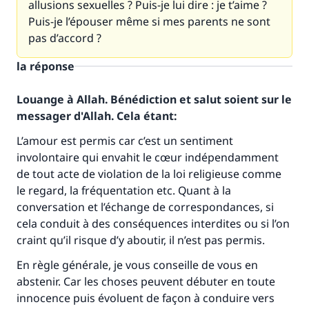
allusions sexuelles ? Puis-je lui dire : je t’aime ?
Puis-je l’épouser même si mes parents ne sont
pas d’accord ?
la réponse
Louange à Allah. Bénédiction et salut soient sur le
messager d'Allah. Cela étant:
L’amour est permis car c’est un sentiment
involontaire qui envahit le cœur indépendamment
de tout acte de violation de la loi religieuse comme
le regard, la fréquentation etc. Quant à la
conversation et l’échange de correspondances, si
Faites une différence dans la vie de
cela conduit à des conséquences interdites ou si l’on
craint qu’il risque d’y aboutir, il n’est pas permis.
millions de personnes grâce à votre
En règle générale, je vous conseille de vous en
contribution
abstenir. Car les choses peuvent débuter en toute
innocence puis évoluent de façon à conduire vers
Aidez nous à apporter des réponses.