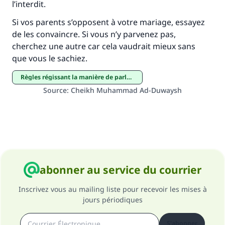
l’interdit.
Le Messager d'Allah (Paix sur lui) a dit:
"Celui qui indique une bonne action obtient la
Si vos parents s’opposent à votre mariage, essayez
même récompense que celui qui le fait."
de les convaincre. Si vous n’y parvenez pas,
cherchez une autre car cela vaudrait mieux sans
(MOUSLIM 1893)
que vous le sachiez.
Règles régissant la manière de parler aux femmes
Soutenez IslamQA
Source
:
Cheikh Muhammad Ad-Duwaysh
abonner au service du courrier
Inscrivez vous au mailing liste pour recevoir les mises à
jours périodiques
S'abonner