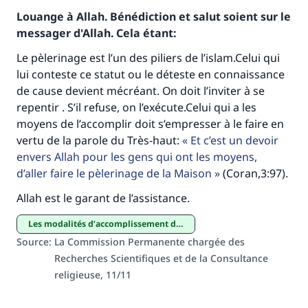
Louange à Allah. Bénédiction et salut soient sur le
messager d'Allah. Cela étant:
Le pèlerinage est l’un des piliers de l’islam.Celui qui
lui conteste ce statut ou le déteste en connaissance
de cause devient mécréant. On doit l’inviter à se
repentir . S’il refuse, on l’exécute.Celui qui a les
moyens de l’accomplir doit s’empresser à le faire en
Faites une différence dans la vie de
vertu de la parole du Très-haut:
Et c’est un devoir
envers Allah pour les gens qui ont les moyens,
millions de personnes grâce à votre
d’aller faire le pèlerinage de la Maison
(Coran,3:97).
contribution
Allah est le garant de l’assistance.
Aidez nous à apporter des réponses.
Les modalités d’accomplissement des pèlerinages majeur et mineur
Le Messager d'Allah (Paix sur lui) a dit:
Source
:
La Commission Permanente chargée des
"Celui qui indique une bonne action obtient la
Recherches Scientifiques et de la Consultance
même récompense que celui qui le fait."
religieuse, 11/11
(MOUSLIM 1893)