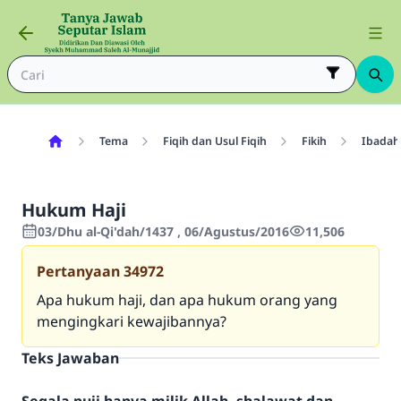
Tema
Fiqih dan Usul Fiqih
Fikih
Ibadah
Hukum Haji
03/Dhu al-Qi'dah/1437 , 06/Agustus/2016
11,506
Pertanyaan
34972
Apa hukum haji, dan apa hukum orang yang
mengingkari kewajibannya?
Teks Jawaban