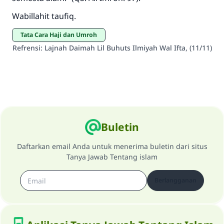
sama dengan orang yang melakukannya"
Wabillahit taufiq.
MUSLIM, 1893
Tata Cara Haji dan Umroh
Refrensi
:
Lajnah Daimah Lil Buhuts Ilmiyah Wal Ifta, (11/11)
Saham
Buletin
Daftarkan email Anda untuk menerima buletin dari situs
Tanya Jawab Tentang islam
Berlangganan