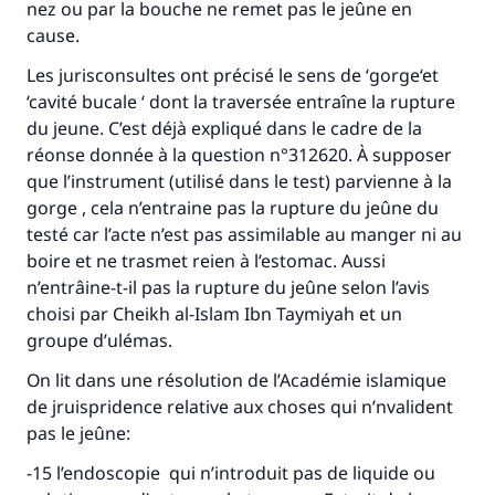
nez ou par la bouche ne remet pas le jeûne en
cause
.
Les jurisconsultes ont précisé le sens de ‘gorge‘et
‘cavité bucale ‘ dont la traversée entraîne la rupture
du jeune. C’est déjà expliqué dans le cadre de la
réonse donnée à la question n°312620. À supposer
que l’instrument (utilisé dans le test) parvienne à la
gorge , cela n’entraine pas la rupture du jeûne du
testé car l’acte n’est pas assimilable au manger ni au
boire et ne trasmet reien à l’estomac. Aussi
n’entrâine-t-il pas la rupture du jeûne selon l’avis
Faites une différence dans la vie de
choisi par Cheikh al-Islam Ibn Taymiyah et un
groupe d’ulémas
.
millions de personnes grâce à votre
On lit dans une résolution de l’Académie islamique
contribution
de jruispridence relative aux choses qui n’nvalident
pas le jeûne
:
Aidez nous à apporter des réponses.
-15
l’endoscopie qui n’introduit pas de liquide ou
Le Messager d'Allah (Paix sur lui) a dit: