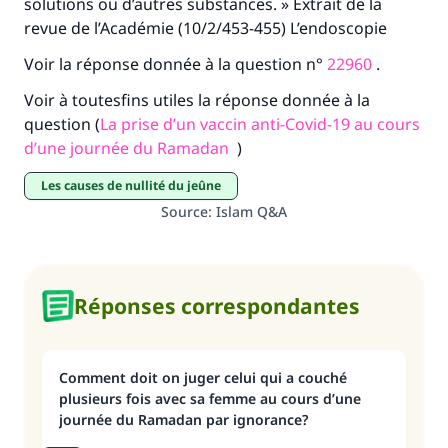
"Celui qui indique une bonne action obtient la
solutions ou d’autres substances. » Extrait de la
même récompense que celui qui le fait."
revue de l’Académie (10/2/453-455) L’endoscopie
(MOUSLIM 1893)
Voir la réponse donnée à la question n°
22960
.
Voir à toutesfins utiles la réponse donnée à la
question (
La prise d’un vaccin anti-Covid-19 au cours
Soutenez IslamQA
d’une journée du Ramadan
)
Les causes de nullité du jeûne
Source
:
Islam Q&A
Réponses correspondantes
Comment doit on juger celui qui a couché
plusieurs fois avec sa femme au cours d’une
journée du Ramadan par ignorance?