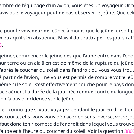
mbre de l’équipage d’un avion, vous êtes un voyageur. Or t
avis que le voyageur peut ne pas observer le jeûne. Que celui
.
le pour le voyageur de jeûner, à moins que le jeûne lui soit 
 mieux qu’il s’en abstienne. Mais il doit rattraper les jours raté
5
.
 jeûner, commencez le jeûne dès que l’aube entre dans l’end
sur terre ou en air. Il en est de même de la rupture du jeûn
’après le coucher du soleil dans l’endroit où vous vous trouv
 à partir de l’avion, il ne vous est permis de rompre votre je
ême si le soleil s’est effectivement couché pour le pays do
tes une différence dans la vie de million
pace aérien. La durée de la journée rendue courte ou longue
personnes grâce à votre contribution
n n’a pas d’incidence sur le jeûne.
 bien connu que si vous voyagez pendant le jour en direction 
Aidez nous à apporter des réponses.
us courte, et si vous vous déplacez en sens inverse, votre j
Le Messager d'Allah (Paix sur lui) a dit:
l faut donc tenir compte de l’endroit dans lequel vous tro
lui qui indique une bonne action obtient la même récomp
l’aube et à l’heure du coucher du soleil. Voir la question
380