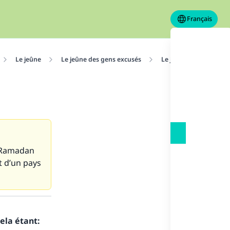
Français
Le jeûne
Le jeûne des gens excusés
Le jeûne du voyageur
e Ramadan
 d’un pays
ela étant: