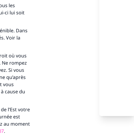
ous les
-ci lui soit
pénible. Dans
s. Voir la
roit où vous
e. Ne rompez
ez. Si vous
ûne qu’après
nt vous
s de
 à cause du
de l’Est votre
ournée est
uvez au moment
ense
07
.