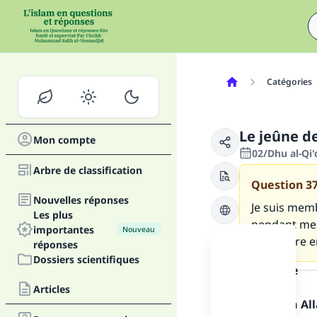
Catégories
Le jeûne de
Mon compte
02/Dhu al-Qi
Arbre de classification
Question
3
Nouvelles réponses
Je suis mem
Les plus
pendant mes
importantes
Nouveau
à un autre e
réponses
Dossiers scientifiques
la réponse
Articles
Louange à Alla