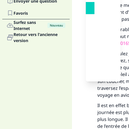
Envoyer une question
En tant que me
ulémas sont d’
Favoris
pénible ou pas
Surfez sans
Nouveau
Internet
Il est préférab
Retour vers l'ancienne
ce cas, il vaut
version
question
2016
Si vous voulez
vous trouvez, 
votre jeûne qu
voyez le soleil
son coucher, m
Fai
traversez l’es
voyage en avio
Il est en effet
journée est pl
plus longue. I
"Ce
de l’entrée de 