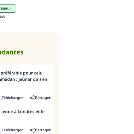
que celui qui le fait."
oyageur
(MOUSLIM 1893)
Q&A
Soutenez IslamQA
s
ndantes
 préférable pour celui
madan : jeûner ou s’en
Télécharger
Partager
jeûne à Londres et le
Télécharger
Partager