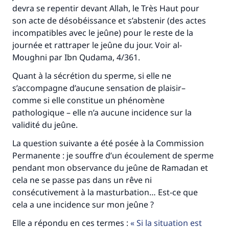
devra se repentir devant Allah, le Très Haut pour
son acte de désobéissance et s’abstenir (des actes
incompatibles avec le jeûne) pour le reste de la
journée et rattraper le jeûne du jour. Voir al-
Moughni par Ibn Qudama, 4/361.
Quant à la sécrétion du sperme, si elle ne
s’accompagne d’aucune sensation de plaisir–
comme si elle constitue un phénomène
pathologique – elle n’a aucune incidence sur la
validité du jeûne.
La question suivante a été posée à la Commission
Permanente : je souffre d’un écoulement de sperme
pendant mon observance du jeûne de Ramadan et
cela ne se passe pas dans un rêve ni
Faites une différence dans la vie de
consécutivement à la masturbation… Est-ce que
millions de personnes grâce à votre
cela a une incidence sur mon jeûne ?
contribution
Elle a répondu en ces termes :
Si la situation est