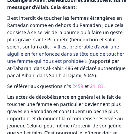
Louange à Allah. Bénédiction et salut soient sur le
messager d'Allah. Cela étant:
Il est interdit de toucher les femmes étrangères en
Ramadan comme en dehors du Ramadan ; que cela
consiste à se servir de la paume ou à faire un geste
plus grave. Car le Prophète (bénédiction et salut
soient sur lui) a dit :
Il est préférable d’avoir une
aiguille en fer enfoncée dans sa tête que de toucher
une femme qui nous est prohibée
(rapporté par
at-Tabarani dans al-Kabir, 486 et déclaré authentique
par al-Albani dans Sahih al-Djami, 5045).
Se référer aux questions n°s
2459
et
21183
.
Les actes de désobéissance en général et le fait de
toucher une femme en particulier deviennent plus
graves en Ramadan et constituent un péché plus
important et diminuent la récompense réservée au
jeûneur. Celui-ci peut même n’obtenir de son jeûne
que soif et faim. C’est pourquoi le jeûneur doit se