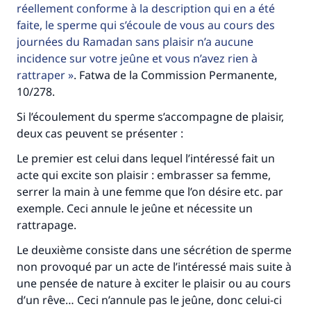
réellement conforme à la description qui en a été
Aidez nous à apporter des réponses.
faite, le sperme qui s’écoule de vous au cours des
journées du Ramadan sans plaisir n’a aucune
Le Messager d'Allah (Paix sur lui) a dit:
"Celui qui indique une bonne action obtient la
incidence sur votre jeûne et vous n’avez rien à
même récompense que celui qui le fait."
rattraper
. Fatwa de la Commission Permanente,
10/278.
(MOUSLIM 1893)
Si l’écoulement du sperme s’accompagne de plaisir,
deux cas peuvent se présenter :
Soutenez IslamQA
Le premier est celui dans lequel l’intéressé fait un
acte qui excite son plaisir : embrasser sa femme,
serrer la main à une femme que l’on désire etc. par
exemple. Ceci annule le jeûne et nécessite un
rattrapage.
Le deuxième consiste dans une sécrétion de sperme
non provoqué par un acte de l’intéressé mais suite à
une pensée de nature à exciter le plaisir ou au cours
d’un rêve… Ceci n’annule pas le jeûne, donc celui-ci