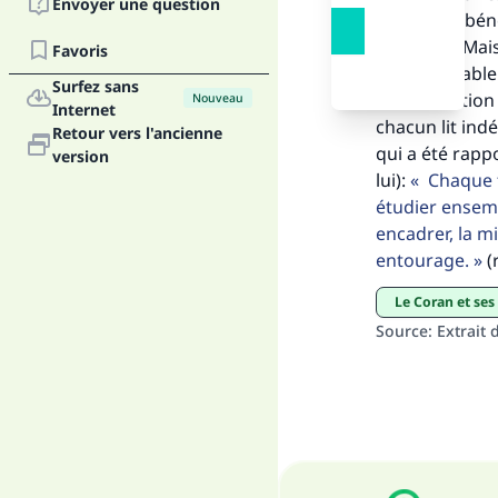
Fai
Envoyer une question
Prophète (béné
pratiquée.Mais 
Favoris
est acceptable.
Surfez sans
mémorisation o
Nouveau
Internet
chacun lit ind
Retour vers l'ancienne
qui a été rapp
version
"Ce
lui):
Chaque fo
étudier ensembl
encadrer, la m
entourage.
(
Le Coran et ses
Source
:
Extrait