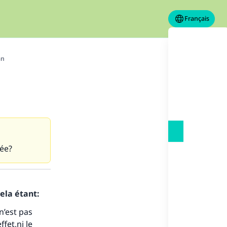
Français
an
uée?
ela étant:
 n’est pas
fet,ni le