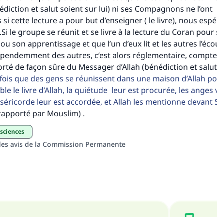
tes une différence dans la vie de million
diction et salut soient sur lui) ni ses Compagnons ne l’ont
personnes grâce à votre contribution
si cette lecture a pour but d’enseigner ( le livre), nous espé
Si le groupe se réunit et se livre à la lecture du Coran pour
Aidez nous à apporter des réponses.
u son apprentissage et que l’un d’eux lit et les autres l’éc
épendemment des autres, c’est alors réglementaire, compte
Le Messager d'Allah (Paix sur lui) a dit:
orté de façon sûre du Messager d’Allah (bénédiction et salut
lui qui indique une bonne action obtient la même récomp
is que des gens se réunissent dans une maison d’Allah pou
que celui qui le fait."
e le livre d’Allah, la quiétude leur est procurée, les anges 
(MOUSLIM 1893)
iséricorde leur est accordée, et Allah les mentionne devant
rapporté par Mouslim) .
 sciences
Soutenez IslamQA
 des avis de la Commission Permanente