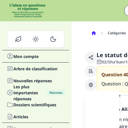
Catégories
Le statut d
Mon compte
02/Sha'ban/1
Arbre de classification
Question
4
Nouvelles réponses
Question : Q
Les plus
importantes
Nouveau
la réponse
réponses
Dossiers scientifiques
Louange à Alla
Articles
La question n’e
réglementaire.