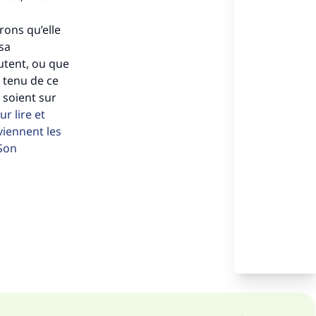
s de
rons qu’elle
 sa
outent, ou que
 tenu de ce
 soient sur
ense
r lire et
viennent les
 Son