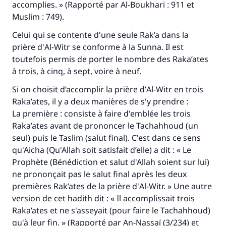
accomplies. » (Rapporté par Al-Boukhari : 911 et
Muslim : 749).
Celui qui se contente d'une seule Rak’a dans la
prière d'
Al-Witr
se conforme à la Sunna. Il est
toutefois permis de porter le nombre des Raka’ates
à trois, à cinq, à sept, voire à neuf.
Si on choisit d’accomplir la prière d’
Al-Witr
en trois
Raka’ates, il y a deux manières de s'y prendre :
La première : consiste à faire d'emblée les trois
Raka’ates avant de prononcer le Tachahhoud (un
seul) puis le Taslim (salut final). C'est dans ce sens
qu'Aicha (Qu'Allah soit satisfait d’elle) a dit : « Le
Faites une différence dans la vie de
Prophète (Bénédiction et salut d'Allah soient sur lui)
ne prononçait pas le salut final après les deux
millions de personnes grâce à votre
premières Rak’ates de la prière d'
Al-Witr.
» Une autre
contribution
version de cet hadith dit : « Il accomplissait trois
Raka’ates et ne s'asseyait (pour faire le Tachahhoud)
Aidez nous à apporter des réponses.
qu'à leur fin. » (Rapporté par An-Nassaï (3/234) et