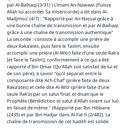
par Al-Baïhaqi (3/31) ) L’imam An-Nawawi (Puisse
Le Messager d'Allah (Paix sur lui) a dit:
Allah lui accorder Sa miséricorde) a dit dans Al-
"Celui qui indique une bonne action obtient la
Madjmou’ (4/7) : "Rapporté par An-Nassaï grâce à
même récompense que celui qui le fait."
une bonne chaîne de transmission et par Al-Baïhaqi
(MOUSLIM 1893)
grâce à une chaîne de transmission authentique"
La seconde : consiste à accomplir une prière de
deux Raka’ates, puis faire le Taslim, ensuite
Soutenez IslamQA
accomplir une prière (
Al-Witr)
faite d’une seule Rak’a
[et faire le Taslim], conformément à ce qui a été
rapporté d'Ibn Omar (Qu'Allah soit satisfait de lui et
de son père), à savoir "qu'il séparait entre la
composante dite
Ach-Chaf’
(prière faite de deux
Raka’ates) et celle dite
Al-Witr
(prière faite d’une
seule Rak’a) par un salut final, et disait que le
Prophète (Bénédiction et salut d'Allah soient sur lui)
en faisait de même." (Rapporté par Ibn Hibbane
(2435) et par Ibn Hadjar dans Al-Fat-h (2/482). La
chaîne de transmission de cet hadith est solide.