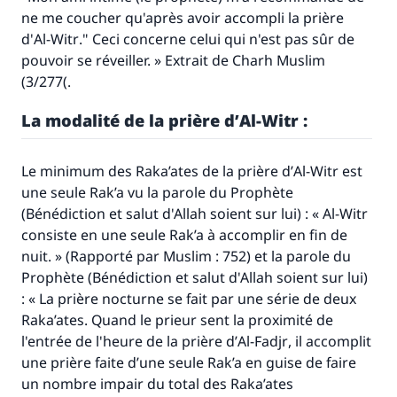
ne me coucher qu'après avoir accompli la prière
d'
Al-Witr
." Ceci concerne celui qui n'est pas sûr de
pouvoir se réveiller. » Extrait de
C
harh Muslim
(3/277(.
La modalité de la prière d’
Al-Witr :
Le minimum des Raka’ates de la prière d’
Al-Witr
est
une seule Rak’a vu la parole du Prophète
(Bénédiction et salut d'Allah soient sur lui) : «
Al-Witr
consiste en une seule Rak’a à accomplir en fin de
nuit. » (Rapporté par Muslim : 752) et la parole du
Prophète (Bénédiction et salut d'Allah soient sur lui)
: « La prière nocturne se fait par une série de deux
Raka’ates. Quand le prieur sent la proximité de
l'entrée de l'heure de la prière d’
Al-Fadjr
, il accomplit
une prière faite d’une seule Rak’a en guise de faire
un nombre impair du total des Raka’ates