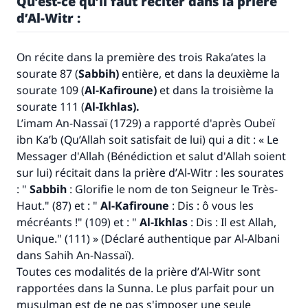
Qu’est-ce qu’il faut réciter dans la prière
d’Al-Witr :
On récite dans la première des trois Raka’ates la
sourate 87 (
Sabbih)
entière, et dans la deuxième la
sourate 109 (
Al-Kafiroune)
et dans la troisième la
sourate 111 (
Al-Ikhlas).
L’imam An-Nassaï (1729) a rapporté d'après Oubeï
ibn Ka’b (Qu’Allah soit satisfait de lui) qui a dit : « Le
Messager d'Allah (Bénédiction et salut d'Allah soient
sur lui) récitait dans la prière d’
Al-Witr :
les sourates
: "
Sabbih
: Glorifie le nom de ton Seigneur le Très-
Haut." (87) et : "
Al-Kafiroune
: Dis : ô vous les
mécréants !" (109) et : "
Al-Ikhlas
: Dis : Il est Allah,
Unique." (111) » (Déclaré authentique par Al-Albani
dans
Sahih An-Nassaï
).
Toutes ces modalités de la prière d’
Al-Witr
sont
rapportées dans la Sunna. Le plus parfait pour un
musulman est de ne pas s'imposer une seule