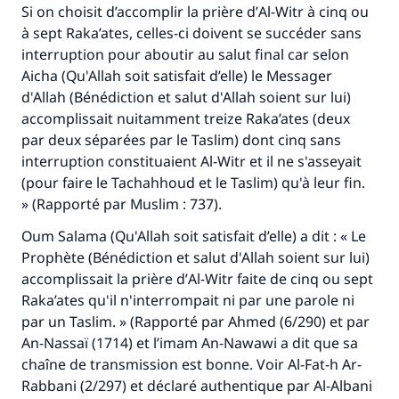
Si on choisit d’accomplir la prière d’
Al-Witr
à cinq ou
à sept Raka’ates, celles-ci doivent se succéder sans
interruption pour aboutir au salut final car selon
Aicha (Qu'Allah soit satisfait d’elle) le Messager
d'Allah (Bénédiction et salut d'Allah soient sur lui)
accomplissait nuitamment treize Raka’ates (deux
par deux séparées par le Taslim) dont cinq sans
interruption constituaient
Al-Witr
et il ne s'asseyait
(pour faire le Tachahhoud et le Taslim) qu'à leur fin.
» (Rapporté par Muslim : 737).
Oum Salama (Qu'Allah soit satisfait d’elle) a dit : « Le
Prophète (Bénédiction et salut d'Allah soient sur lui)
accomplissait la prière d’
Al-Witr
faite de cinq ou sept
Raka’ates qu'il n'interrompait ni par une parole ni
par un Taslim. » (Rapporté par Ahmed (6/290) et par
An-Nassaï (1714) et l’imam An-Nawawi a dit que sa
chaîne de transmission est bonne. Voir Al-Fat-h Ar-
Rabbani (2/297) et déclaré authentique par Al-Albani