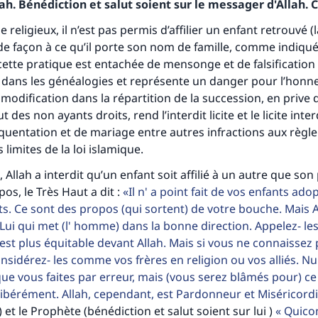
h. Bénédiction et salut soient sur le messager d'Allah. C
 religieux, il n’est pas permis d’affilier un enfant retrouvé (l
 de façon à ce qu’il porte son nom de famille, comme indiqué
cette pratique est entachée de mensonge et de falsification
dans les généalogies et représente un danger pour l’honne
odification dans la répartition de la succession, en prive 
ut des non ayants droits, rend l’interdit licite et le licite inter
quentation et de mariage entre autres infractions aux règl
s limites de la loi islamique.
 Allah a interdit qu’un enfant soit affilié à un autre que son
opos, le Très Haut a dit :
Il n' a point fait de vos enfants adop
tes une différence dans la vie de million
s. Ce sont des propos (qui sortent) de votre bouche. Mais Al
personnes grâce à votre contribution
st Lui qui met (l' homme) dans la bonne direction. Appelez- l
 est plus équitable devant Allah. Mais si vous ne connaissez 
Aidez nous à apporter des réponses.
onsidérez- les comme vos frères en religion ou vos alliés. N
ue vous faites par erreur, mais (vous serez blâmés pour) ce
Le Messager d'Allah (Paix sur lui) a dit:
libérément. Allah, cependant, est Pardonneur et Miséricor
lui qui indique une bonne action obtient la même récomp
) et le Prophète (bénédiction et salut soient sur lui )
Quico
que celui qui le fait."