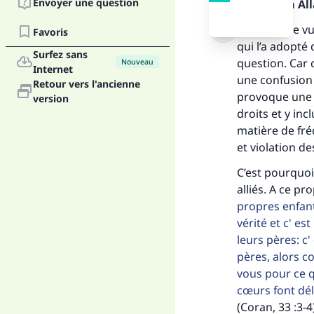
Envoyer une question
Louange à Alla
Du point de vue
Favoris
qui l’a adopté
Surfez sans
question. Car 
Nouveau
Internet
une confusion 
Retour vers l'ancienne
provoque une m
version
droits et y incl
matière de fré
et violation de
C’est pourquoi,
alliés. A ce pr
Fai
propres enfant
vérité et c' e
leurs pères: c'
pères, alors c
vous pour ce q
cœurs font dé
"Ce
(Coran, 33 :3-4