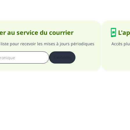
r au service du courrier
L'a
liste pour recevoir les mises à jours périodiques
Accès plu
S'abonner
pos du site
A propos du superviseur général
Politique de confident