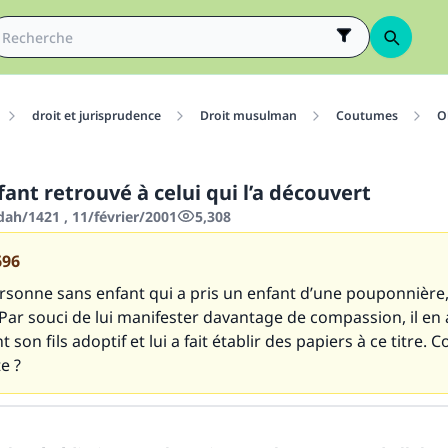
droit et jurisprudence
Droit musulman
Coutumes
O
enfant retrouvé à celui qui l’a découvert
dah/1421 , 11/février/2001
5,308
696
rsonne sans enfant qui a pris un enfant d’une pouponnière, l
Par souci de lui manifester davantage de compassion, il en a
t son fils adoptif et lui a fait établir des papiers à ce titre
e ?