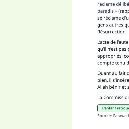
réclame délibé
paradis
(rapp
se réclame d’
gens autres qu
Résurrection.
L’acte de l’au
qu’il n’est pa
appropriés, co
compte tenu de
Quant au fait 
bien, il s’ins
Allah bénir et
La Commissio
L’enfant retrou
Source
:
Fatawa i