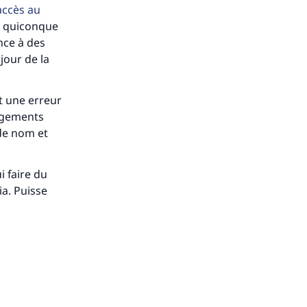
accès au
 « quiconque
nce à des
jour de la
st une erreur
angements
 de nom et
i faire du
ia. Puisse