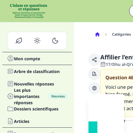
Catégories
Affilier l’
Mon compte
17/Dhu al-Qi'
Arbre de classification
Question
4
Nouvelles réponses
Voici une pe
Les plus
bien formé. 
importantes
Nouveau
officiellemen
réponses
juger cet act
Dossiers scientifiques
la réponse
Articles