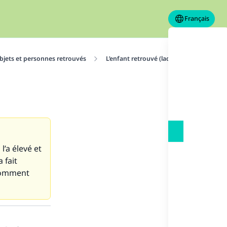
Français
bjets et personnes retrouvés
L’enfant retrouvé (laqit)
Affilier l’
’a élevé et
 fait
. Comment