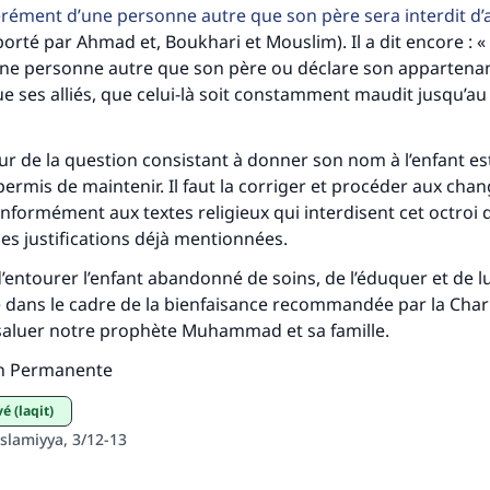
rément d’une personne autre que son père sera interdit d’
(MOUSLIM 1893)
orté par Ahmad et, Boukhari et Mouslim). Il a dit encore :
une personne autre que son père ou déclare son appartena
e ses alliés, que celui-là soit constamment maudit jusqu’au 
Soutenez IslamQA
teur de la question consistant à donner son nom à l’enfant e
s permis de maintenir. Il faut la corriger et procéder aux ch
nformément aux textes religieux qui interdisent cet octroi
s justifications déjà mentionnées.
d’entourer l’enfant abandonné de soins, de l’éduquer et de lu
ère dans le cadre de la bienfaisance recommandée par la Char
 saluer notre prophète Muhammad et sa famille.
n Permanente
vé (laqit)
slamiyya, 3/12-13