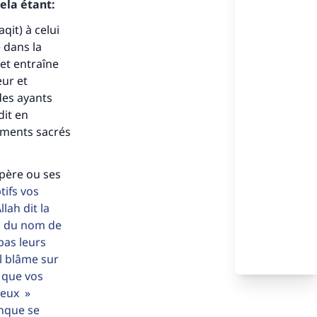
ela étant:
aqit) à celui
 dans la
 et entraîne
ur et
des ayants
dit en
ements sacrés
 père ou ses
tifs vos
s de
lah dit la
es du nom de
pas leurs
ul blâme sur
 que vos
dieux
ense
nque se