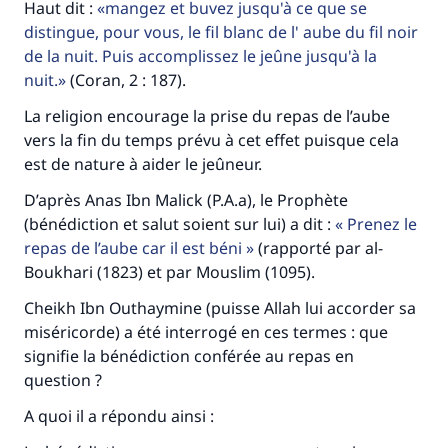
Haut dit :
mangez et buvez jusqu'à ce que se
distingue, pour vous, le fil blanc de l' aube du fil noir
de la nuit. Puis accomplissez le jeûne jusqu'à la
nuit.
(Coran, 2 : 187).
La religion encourage la prise du repas de l’aube
vers la fin du temps prévu à cet effet puisque cela
est de nature à aider le jeûneur.
D’après Anas Ibn Malick (P.A.a), le Prophète
(bénédiction et salut soient sur lui) a dit :
Prenez le
repas de l’aube car il est béni
(rapporté par al-
Boukhari (1823) et par Mouslim (1095).
Faites une différence dans la vie de
Cheikh Ibn Outhaymine (puisse Allah lui accorder sa
millions de personnes grâce à votre
miséricorde) a été interrogé en ces termes : que
contribution
signifie la bénédiction conférée au repas en
question ?
Aidez nous à apporter des réponses.
A quoi il a répondu ainsi :
Le Messager d'Allah (Paix sur lui) a dit: