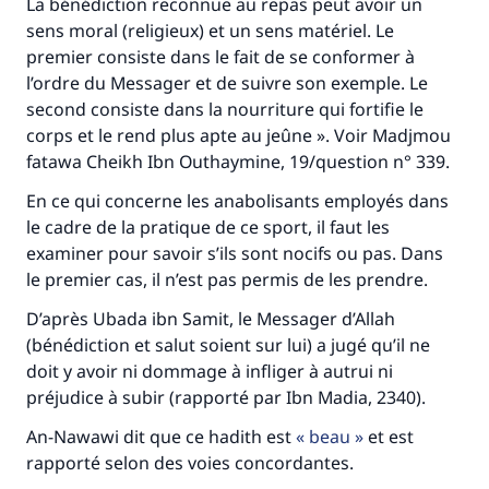
"Celui qui indique une bonne action obtient la
La bénédiction reconnue au repas peut avoir un
même récompense que celui qui le fait."
sens moral (religieux) et un sens matériel. Le
premier consiste dans le fait de se conformer à
(MOUSLIM 1893)
l’ordre du Messager et de suivre son exemple. Le
second consiste dans la nourriture qui fortifie le
corps et le rend plus apte au jeûne ». Voir Madjmou
Soutenez IslamQA
fatawa Cheikh Ibn Outhaymine, 19/question n° 339.
En ce qui concerne les anabolisants employés dans
le cadre de la pratique de ce sport, il faut les
examiner pour savoir s’ils sont nocifs ou pas. Dans
le premier cas, il n’est pas permis de les prendre.
D’après Ubada ibn Samit, le Messager d’Allah
(bénédiction et salut soient sur lui) a jugé qu’il ne
doit y avoir ni dommage à infliger à autrui ni
préjudice à subir (rapporté par Ibn Madia, 2340).
An-Nawawi dit que ce hadith est
beau
et est
rapporté selon des voies concordantes.