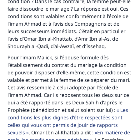
condition ? Dans le cas contraire, la femme peut-elle
Le Messager d'Allah (Paix sur lui) a dit:
faire dissoudre le mariage ? La réponse est oui. Ces
"Celui qui indique une bonne action obtient la
conditions sont valables conformément à l’école de
même récompense que celui qui le fait."
l’imam Ahmad et à l’avis des Compagnons et de
leurs successeurs immédiats. C’était en particulier
(MOUSLIM 1893)
l’avis d’Omar Ibn al-Khattab, d’Amr Ibn al-As, de
Shourayh al-Qadi, d’al-Awzaï, et d’Issehaq.
Soutenez IslamQA
Pour l’imam Malick, si l’épouse formule dès
l’établissement du contrat du mariage la condition
de pouvoir disposer d’elle-même, cette condition est
valable et permet à la femme de se séparer du mari.
Cet avis ressemble à celui adopté par l’école de
l’imam Ahmad. Car ils reposent tous les deux sur ce
qui a été rapporté dans les Deux Sahih d’après le
Prophète (bénédiction et salut soient sur lui) :
Les
conditions les plus dignes d’être respectées sont
celles qui vous ont permis de jouir de rapports
sexuels
. Omar Ibn al-Khattab a dit :
En matière de