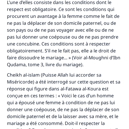
L’une d’elles consiste dans les conditions dont le
respect est obligatoire. Ce sont les conditions qui
procurent un avantage à la femme comme le fait de
ne pas la déplacer de son domicile paternel, ou de
son pays ou de ne pas voyager avec elle ou de ne
pas lui donner une coépouse ou de ne pas prendre
une concubine. Ces conditions sont à respecter
obligatoirement. S’il ne le fait pas, elle a le droit de
faire dissoudre le mariage... » (Voir al-Moughni d’Ibn
Qudama, tome 3, livre du mariage).
Cheikh al-islam (Puisse Allah lui accorder sa
Miséricorde) a été interrogé sur cette question et sa
réponse qui figure dans al-Fatawa al-Koura est
Faites une différence dans la vie de
conçue en ces termes : « Voici le cas d’un homme
millions de personnes grâce à votre
qui a épousé une femme à condition de ne pas lui
donner une coépouse, de ne pas la déplacer de son
contribution
domicile paternel et de la laisser avec sa mère, et le
mariage a été consommé. Doit-il respecter la
Aidez nous à apporter des réponses.