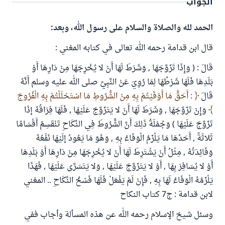
الجواب
الحمد لله والصلاة والسلام على رسول الله، وبعد:
قال ابن قدامة رحمه الله تعالى في كتابه المغني :
قَالَ : ( وَإِذَا تَزَوَّجَهَا , وَشَرَطَ لَهَا أَنْ لا يُخْرِجَهَا مِنْ دَارِهَا أَوْ
بَلَدِهَا فَلَهَا شَرْطُهَا لِمَا رُوِيَ عَنْ النَّبِيِّ صلى الله عليه وسلم أَنَّهُ
قَالَ
: أَحَقُّ مَا أَوْفَيْتُمْ بِهِ مِنْ الشُّرُوطِ مَا اسْتَحْلَلْتُمْ بِهِ الْفُرُوجَ
وَإِنْ تَزَوَّجَهَا , وَشَرَطَ لَهَا أَنْ لا يَتَزَوَّجَ عَلَيْهَا , فَلَهَا فِرَاقُهُ إذَا
تَزَوَّجَ عَلَيْهَا ) وَجُمْلَةُ ذَلِكَ أَنَّ الشُّرُوطَ فِي النِّكَاحِ تَنْقَسِمُ أَقْسَامًا
ثَلاثَةً , أَحَدُهَا مَا يَلْزَمُ الْوَفَاءُ بِهِ , وَهُوَ مَا يَعُودُ إلَيْهَا نَفْعُهُ
وَفَائِدَتُهُ , مِثْلُ أَنْ يَشْتَرِطَ لَهَا أَنْ لا يُخْرِجَهَا مِنْ دَارِهَا أَوْ بَلَدِهَا
أَوْ لا يُسَافِرَ بِهَا , أَوْ لا يَتَزَوَّجَ عَلَيْهَا , وَلا يَتَسَرَّى عَلَيْهَا , فَهَذَا
يَلْزَمُهُ الْوَفَاءُ لَهَا بِهِ , فَإِنْ لَمْ يَفْعَلْ فَلَهَا فَسْخُ النِّكَاحِ .. المغني
لابن قدامة : ج7 كتاب النكاح
وسئل شيخ الإسلام رحمه الله عن هذه المسألة وأجاب ففي