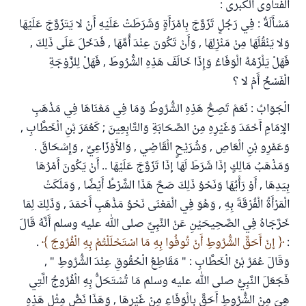
الفتاوى الكبرى :
مَسْأَلَةٌ : فِي رَجُلٍ تَزَوَّجَ بِامْرَأَةٍ وَشَرَطَتْ عَلَيْهِ أَنْ لا يَتَزَوَّجَ عَلَيْهَا
وَلا يَنْقُلَهَا مِنْ مَنْزِلِهَا , وَأَنْ تَكُونَ عِنْدَ أُمِّهَا , فَدَخَلَ عَلَى ذَلِكَ ,
فَهَلْ يَلْزَمُهُ الْوَفَاءُ وَإِذَا خَالَفَ هَذِهِ الشُّرُوطَ , فَهَلْ لِلزَّوْجَةِ
الْفَسْخُ أَمْ لا ؟
الْجَوَابُ : نَعَمْ تَصِحُّ هَذِهِ الشُّرُوطُ وَمَا فِي مَعْنَاهَا فِي مَذْهَبِ
الإِمَامِ أَحْمَدَ وَغَيْرِهِ مِنْ الصَّحَابَةِ وَالتَّابِعِينَ ; كَعُمَرَ بْنِ الْخَطَّابِ ,
وَعَمْرِو بْنِ الْعَاصِ , وَشُرَيْحٍ الْقَاضِي , وَالأَوْزَاعِيِّ , وَإِسْحَاقَ .
وَمَذْهَبُ مَالِكٍ إذَا شَرَطَ لَهَا إذَا تَزَوَّجَ عَلَيْهَا .. أَنْ يَكُونَ أَمْرُهَا
بِيَدِهَا , أَوْ رَأْيُهَا وَنَحْوُ ذَلِكَ صَحَّ هَذَا الشَّرْطُ أَيْضًا , وَمَلَكَتْ
الْمَرْأَةُ الْفُرْقَةَ بِهِ , وَهُوَ فِي الْمَعْنَى نَحْوُ مَذْهَبِ أَحْمَدَ , وَذَلِكَ لِمَا
خَرَّجَاهُ فِي الصَّحِيحَيْنِ عَنْ النَّبِيِّ صلى الله عليه وسلم أَنَّهُ قَالَ
:
إنْ أَحَقَّ الشُّرُوطِ أَنْ تُوفُوا بِهِ مَا اسْتَحْلَلْتُمْ بِهِ الْفُرُوجَ
.
وَقَالَ عُمَرُ بْنُ الْخَطَّابِ : " مَقَاطِعُ الْحُقُوقِ عِنْدَ الشُّرُوطِ " ,
فَجَعَلَ النَّبِيُّ صلى الله عليه وسلم مَا تُسْتَحَلُّ بِهِ الْفُرُوجُ الَّتِي
هِيَ مِنْ الشُّرُوطِ أَحَقَّ بِالْوَفَاءِ مِنْ غَيْرِهَا , وَهَذَا نَصُّ مِثْلِ هَذِهِ