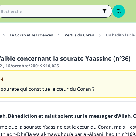
Le Coran et ses sciences
Vertus du Coran
Un hadith faible
aible concernant la sourate Yaassine (n°36)
2 , 16/octobre/2001
10,025
54
a sourate qui constitue le cœur du Coran ?
h. Bénédiction et salut soient sur le messager d'Allah. C
me que la sourate Yaassine est le cœur du Coran, mais il est 
tes une différence dans la vie de million
adith adh-Dhaïfa wa al-mawdhou’a par al-Albani, hadith n°169