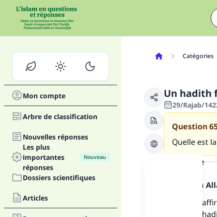
Catégories
Un hadith f
Mon compte
29/Rajab/142
Arbre de classification
Question
6
Nouvelles réponses
Quelle est l
Les plus
importantes
Nouveau
la réponse
réponses
Dossiers scientifiques
Louange à Alla
Articles
Un hadith affir
Fai
Silsilat al-ah