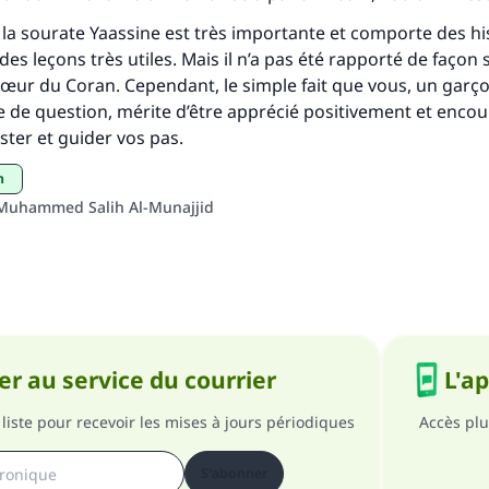
personnes grâce à votre contribution
la sourate Yaassine est très importante et comporte des his
es leçons très utiles. Mais il n’a pas été rapporté de façon 
Aidez nous à apporter des réponses.
 cœur du Coran. Cependant, le simple fait que vous, un garç
 de question, mérite d’être apprécié positivement et encou
Le Messager d'Allah (Paix sur lui) a dit:
ster et guider vos pas.
lui qui indique une bonne action obtient la même récomp
que celui qui le fait."
n
(MOUSLIM 1893)
Muhammed Salih Al-Munajjid
Soutenez IslamQA
r au service du courrier
L'a
liste pour recevoir les mises à jours périodiques
Accès plu
S'abonner