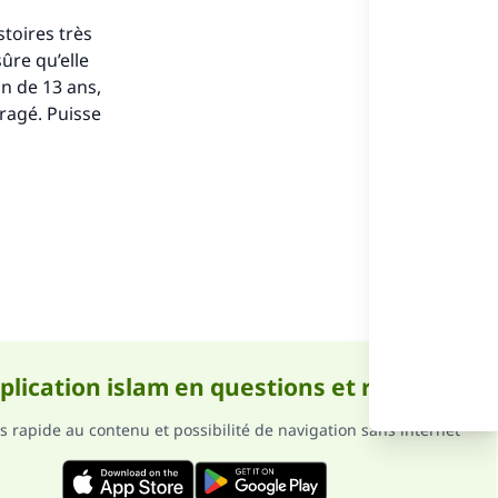
toires très
sûre qu’elle
on de 13 ans,
ragé. Puisse
ense
pplication islam en questions et réponses
s rapide au contenu et possibilité de navigation sans internet