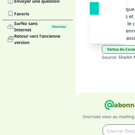
Envoyer une question
Nul doute que 
Favoris
touchantes et d
constituait le
Surfez sans
Nouveau
Internet
posez ce genre
Retour vers l'ancienne
Allah vous assi
"Ce
version
Vertus du Cora
Source
:
Sheikh 
abonne
Inscrivez vous au mailing 