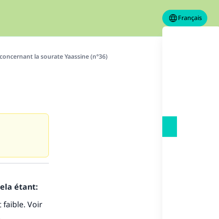
Français
 concernant la sourate Yaassine (n°36)
ela étant:
faible. Voir
s de
.