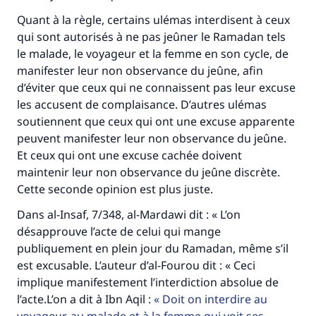
Aidez nous à apporter des réponses.
Quant à la règle, certains ulémas interdisent à ceux
Le Messager d'Allah (Paix sur lui) a dit:
qui sont autorisés à ne pas jeûner le Ramadan tels
"Celui qui indique une bonne action obtient la
le malade, le voyageur et la femme en son cycle, de
même récompense que celui qui le fait."
manifester leur non observance du jeûne, afin
(MOUSLIM 1893)
d’éviter que ceux qui ne connaissent pas leur excuse
les accusent de complaisance. D’autres ulémas
soutiennent que ceux qui ont une excuse apparente
Soutenez IslamQA
peuvent manifester leur non observance du jeûne.
Et ceux qui ont une excuse cachée doivent
maintenir leur non observance du jeûne discrète.
Cette seconde opinion est plus juste.
Dans al-Insaf, 7/348, al-Mardawi dit : « L’on
désapprouve l’acte de celui qui mange
publiquement en plein jour du Ramadan, même s’il
est excusable. L’auteur d’al-Fourou dit : « Ceci
implique manifestement l’interdiction absolue de
l’acte.L’on a dit à Ibn Aqil :
Doit on interdire au