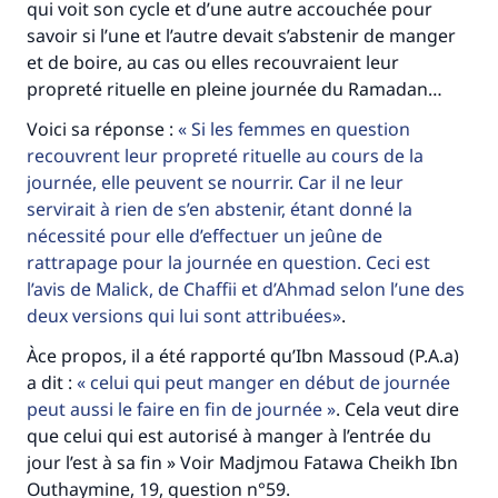
qui voit son cycle et d’une autre accouchée pour
savoir si l’une et l’autre devait s’abstenir de manger
et de boire, au cas ou elles recouvraient leur
propreté rituelle en pleine journée du Ramadan…
Voici sa réponse :
Si les femmes en question
recouvrent leur propreté rituelle au cours de la
journée, elle peuvent se nourrir. Car il ne leur
servirait à rien de s’en abstenir, étant donné la
nécessité pour elle d’effectuer un jeûne de
rattrapage pour la journée en question. Ceci est
l’avis de Malick, de Chaffii et d’Ahmad selon l’une des
deux versions qui lui sont attribuées
.
Àce propos, il a été rapporté qu’Ibn Massoud (P.A.a)
Faites une différence dans la vie de
a dit :
celui qui peut manger en début de journée
peut aussi le faire en fin de journée
. Cela veut dire
millions de personnes grâce à votre
que celui qui est autorisé à manger à l’entrée du
contribution
jour l’est à sa fin » Voir Madjmou Fatawa Cheikh Ibn
Outhaymine, 19, question n°59.