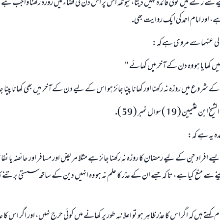
ے سے ركنے ميں كوئى فائدہ نہيں ديتا، كيونكہ اس پر اس دن كى قضاء ميں روزہ ركھنا واجب ہے،
، اور امام احمد كى ايك روايت بھى.
عالى عنہما سے مروى ہے كہ:
يں كھايا ہو وہ دن كے آخر ميں كھائے "
جواب نمبر 110845 نے نکاح ٹوٹنے سے بچایا۔
شروع ميں روزہ نہ ركھنا اور كھانا پينا جائز ہو اس كے ليے دن كے آخر ميں بھى كھانا پينا ج
امت مسلمہ کے واسطے جوابات پیش کرنے کے لیے ہماری مدد کریں
ين ( 19 ) سوال نمبر ( 59 ).
رسول اللہ صلی اللہ علیہ و سلم کا فرمان ہے:
دہ يہ ہے كہ:
نیکی کی رہنمائی کرنے والے کو بھی نیکی کرنے والے کے برابر اجر ملتا ہے۔
ے افراد جن كے ليے رمضان كا روزہ نہ ركھنا جائز ہے مثلا مريض اور مسافر اور حائضہ يا ن
(مسلم : 1893)
ينے سے منع كيا ہے، تا كہ جسے ان كے عذر كا علم نہ ہو وہ انہيں دين كے ساتھ سستى برتنے كا 
ابھی تعاون کریں
تے ہيں كہ اگر اس كا عذر ظاہر ہو تو اعلانيہ طور پر كھانے ميں كوئى حرج نہيں، اور اگر اس كا عذر