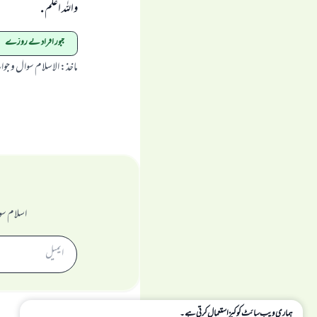
واللہ اعلم .
مجبور افراد کے روزے
ماخذ
:
الاسلام سوال و جو
اسلام سو
ہماری ویب سائٹ کوکیز استعمال کرتی ہے۔