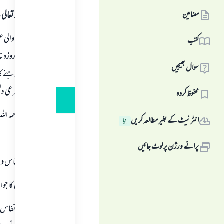
مضامین
ہمہ قسم کی حمد اللہ تع
حائضہ اور نفاس وال
کتب
آئے اور اس كا روزہ نہ 
سوال بھیجیں
پينے سے ركے رہنے كا كو
كے ليے كسى شرعى د
محفوظ کردہ
شيخ ابن عثيمين رحمہ الل
انٹرنیٹ کے بغیر مطالعہ کریں
نِیا
سوال: ؟
پرانے ورژن پر لوٹ جائیں
جب حائض يا نفاس وال
شيخ رحمہ اللہ تعالى كا ج
" جب حائض يا نفاس وا