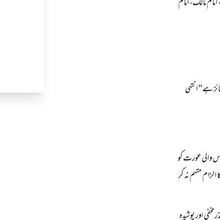
 امام مالك، امام
ائز ہے" انتہى
فاس والى عورت كو
الزام متہم نہ كر
 مخفى اور پوشيدہ