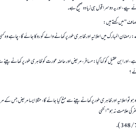
 پيے، اور يہ دوسرا قول ہى زيادہ صحيح ہے.
نصاف " ميں كہتے ہيں:
 رمضان المبارك ميں اعلانيہ اور ظاہرى طور پر كھانے والے كو روكا جائے گا، چاہے وہ كسى عذ
ہے، اور ابن عقيل كو كہا گيا: مسافر، مريض اور حاضہ عورت كو ظاہرى طور پر كھانے پينے سے 
ئے ؟
شيدہ ہو تو اعلانيہ اور ظاہرى طور پركھانے پينے سے منع كيا جائے گا، مثلا ايسا مريض جس كے 
فر كى علامت نہ ہو" انتہى