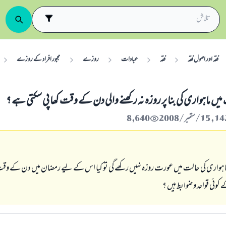
فقہ اور اصول فقہ
فقہ
عبادات
روزے
مجبور افراد کے روزے
ميں ماہوارى كى بنا پر روزہ نہ ركھنے والى دن كے وقت كھا پى سكتى ہے ؟
8,640
ماہوارى كى حالت ميں عورت روزہ نہيں ركھے گى تو كيا اس كے ليے رمضان ميں دن كے وقت كھ
كوئى قواعد و ضوابط ہيں ؟