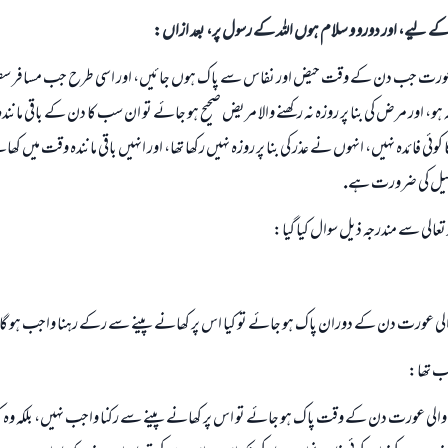
الی کے لیے، اور دورو و سلام ہوں اللہ کے رسول پر، بعد ازاں:
ى عورت جب دن كے وقت حيض اور نفاس سے پاك ہوں جائيں، اور اسى طرح جب مسافر س
ہو، اور مرض كى بنا پر روزہ نہ ركھنے والا مريض صحيح ہو جائے تو ان سب كا دن كے باقى مان
ئى فائدہ نہيں، انہوں نے عذر كى بنا پر روزہ نہيں ركھا تھا، اور انہيں باقى مانندہ وقت ميں 
ليل كى ضرورت ہے.
ہ تعالى سے مندرجہ ذيل سوال كيا گيا:
ى عورت دن كے دوران پاك ہو جائے تو كيا اس پر كھانے پينے سے ركے رہنا واجب ہو گا
واب تھا:
لى عورت دن كے وقت پاك ہو جائے تو اس پر كھانے پينے سے ركنا واجب نہيں، بلكہ وہ كھ