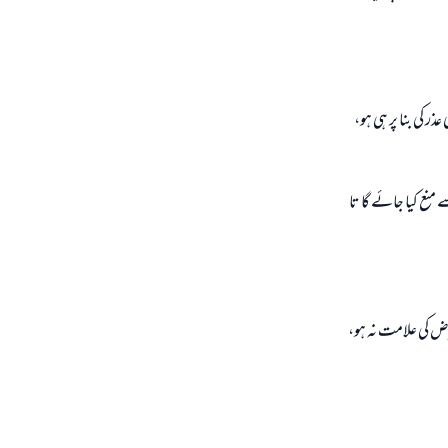
ر كى بنا پر ہى ہو،
منع كيا جائے گا تا
مرض كى علامت نہ ہو،