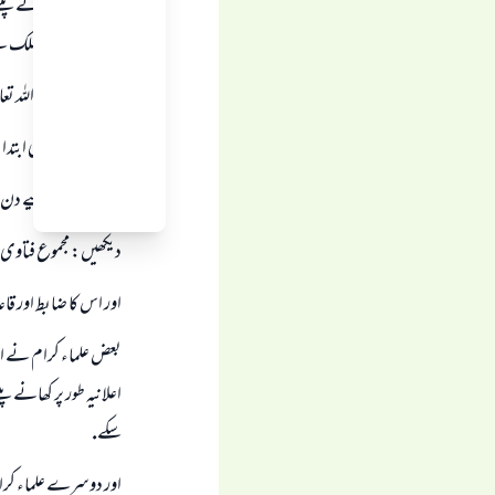
كيونكہ اس كا كھانے پين
شافعى، كا يہى مسلك ہے
ابن مسعود رضى اللہ ت
" جس نے دن كى ابتدا م
يعنى جس كے ليے دن كے 
ديكھيں: مجموع فتاوى الشيخ ابن عثيم
اور اس كا ضابط اور قاع
بعض علماء كرام نے ايس
اعلانيہ طور پر كھانے پ
سكے.
اور دوسرے علماء كرام كہ