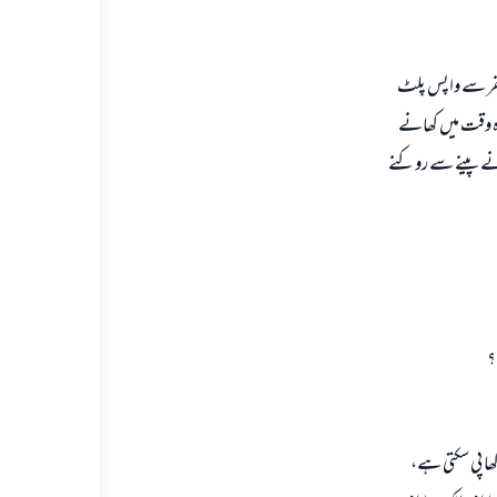
فر سے واپس پلٹ
ندہ وقت ميں كھانے
كھانے پينے سے روكنے
؟
ا پى سكتى ہے،