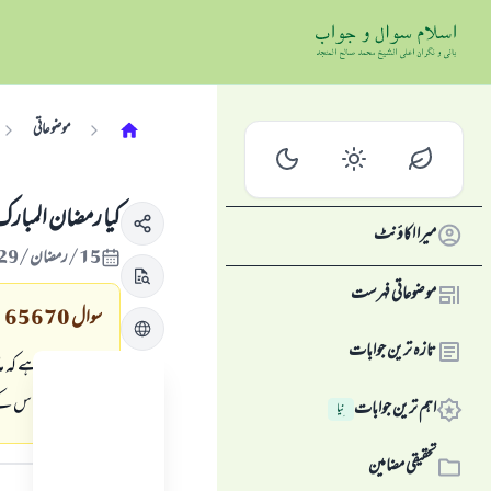
موضوعاتی
كيا رمضان المبارك 
میرا اکاؤنٹ
15/رمضان/1429 , 15/ستمبر/2008
موضوعاتی فہرست
سوال
65670
تازہ ترین جوابات
يہ تو معلوم ہے كہ 
ہے، اور كيا اس كے 
اہم ترین جوابات
نِیا
جواب کا متن
تحقیقی مضامین