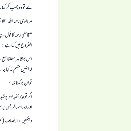
ہے تو وہ چھپ كر كھائے
مرداوى رحمہ اللہ " الا
" قاضى رحمہ كا قول ہے:
الفروع ميں كہا ہے:
اس كا ظاہر مطلقا منع 
كہ انہيں متہم نہ كيا جا
تو ان كا كہنا تھا:
اگر تو عذر خفيہ اور پو
اور ايسا مسافر جس پر س
ديكھيں: الانصاف ( 7 / 348 ).