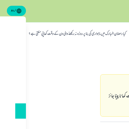
اردو
كيا رمضان المبارك ميں ماہوارى كى بنا پر روزہ نہ ركھنے والى دن كے وقت كھا پى سكتى ہے ؟
انا پينا جائز