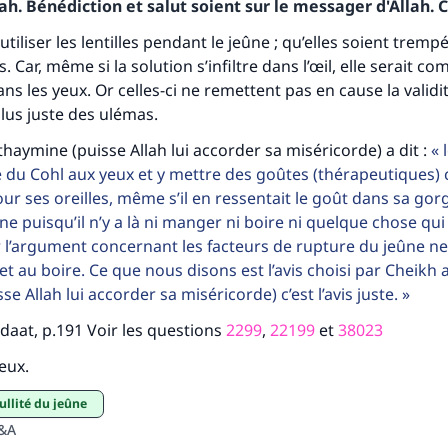
h. Bénédiction et salut soient sur le messager d'Allah. C
’utiliser les lentilles pendant le jeûne ; qu’elles soient trem
. Car, même si la solution s’infiltre dans l’œil, elle serait c
ns les yeux. Or celles-ci ne remettent pas en cause la validi
 plus juste des ulémas.
haymine (puisse Allah lui accorder sa miséricorde) a dit :
l
 du Cohl aux yeux et y mettre des goûtes (thérapeutiques)
our ses oreilles, même s’il en ressentait le goût dans sa gor
ne puisqu’il n’y a là ni manger ni boire ni quelque chose qui 
r l’argument concernant les facteurs de rupture du jeûne ne
t au boire. Ce que nous disons est l’avis choisi par Cheikh a
tes une différence dans la vie de million
e Allah lui accorder sa miséricorde) c’est l’avis juste.
personnes grâce à votre contribution
adaat, p.191 Voir les questions
2299
,
22199
et
38023
ieux.
Aidez nous à apporter des réponses.
nullité du jeûne
Le Messager d'Allah (Paix sur lui) a dit:
Q&A
lui qui indique une bonne action obtient la même récomp