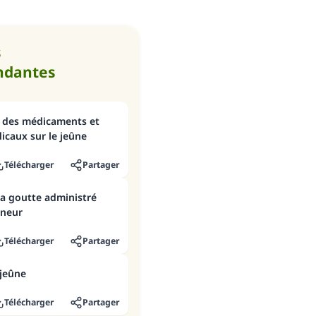
que celui qui le fait."
(MOUSLIM 1893)
s
ndantes
Soutenez IslamQA
ge des médicaments et
icaux sur le jeûne
Télécharger
Partager
la goutte administré
ûneur
Télécharger
Partager
 jeûne
Télécharger
Partager