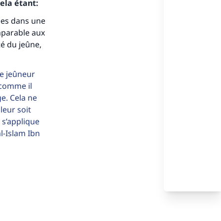
ela étant:
pées dans une
omparable aux
té du jeûne,
e jeûneur
 comme il
ge. Cela ne
leur soit
 s’applique
l-Islam Ibn
s de
ense