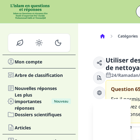
Catégories
Utiliser de
Mon compte
de nettoya
Arbre de classification
24/Ramadan/1
Nouvelles réponses
Question
6
Les plus
Est-il permis
importantes
Nouveau
Vous savez q
réponses
une réponse 
Dossiers scientifiques
la réponse
Articles