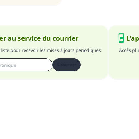
r au service du courrier
L'a
liste pour recevoir les mises à jours périodiques
Accès plu
S'abonner
pos du site
A propos du superviseur général
Politique de confident