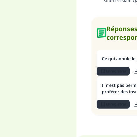
Source
:
Islam 
Réponse
correspo
Ce qui annule le
Enregistrer
Il n’est pas per
proférer des ins
Enregistrer