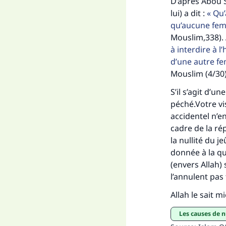
D’après Abou S
Fai
lui) a dit :
Qu’
qu’aucune fem
Mouslim,338). 
à interdire à 
d’une autre fe
Mouslim (4/30
"Ce
S’il s’agit d’u
péché.Votre vis
accidentel n’en
cadre de la ré
la nullité du 
donnée à la qu
(envers Allah)
l’annulent pas
Allah le sait m
Les causes de 