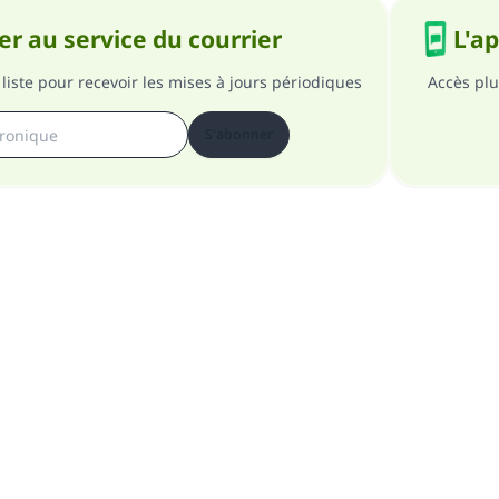
r au service du courrier
L'a
liste pour recevoir les mises à jours périodiques
Accès plu
S'abonner
pos du site
A propos du superviseur général
Politique de confident
Tous droits réservés au site Islam en QR 1997-2025 ©