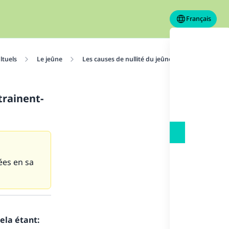
Français
ltuels
Le jeûne
Les causes de nullité du jeûne
La découvert
trainent-
ées en sa
ela étant: