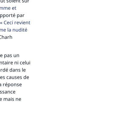
lut soient sur
s de
omme et
pporté par
Ceci revient
me la nudité
 Charh
ense
ue pas un
taire ni celui
ordé dans le
 des causes de
la réponse
issance
se mais ne