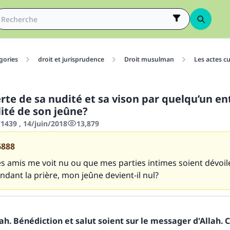
gories
droit et jurisprudence
Droit musulman
Les actes cu
rte de sa nudité et sa vison par quelqu’un en
llité de son jeûne?
439 , 14/juin/2018
13,879
6888
es amis me voit nu ou que mes parties intimes soient dévoil
dant la prière, mon jeûne devient-il nul?
h. Bénédiction et salut soient sur le messager d'Allah. C