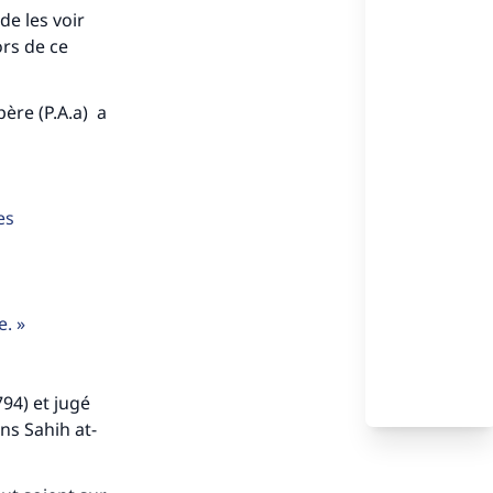
de les voir
ors de ce
ère (P.A.a) a
es
le.
94) et jugé
ns Sahih at-