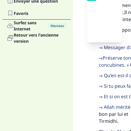
Envoyer une question
Le dévoilement
est interdit.I
Favoris
mois.Il est int
Surfez sans
Nouveau
Internet
Sous ce rappor
Retour vers l'ancienne
dit:
version
-
Messager d’
-
Préserve ton
concubines.
-
Qu’en est-il
-
Si tu peux fa
-
Et si on est 
-
Allah mérité
bon par lui et
Tirmidhi.