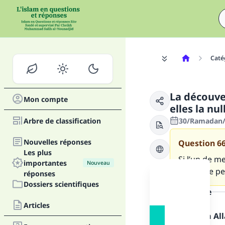
Caté
La découve
Mon compte
elles la nu
Arbre de classification
30/Ramadan/1
Nouvelles réponses
Question
6
Les plus
Si l’un de m
importantes
Nouveau
présence pen
réponses
Dossiers scientifiques
la réponse
Articles
Louange à Alla