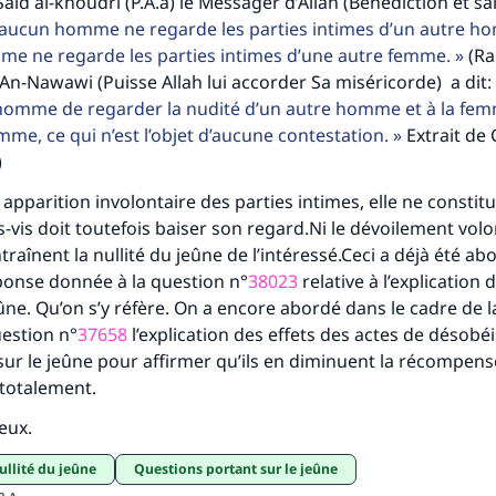
aid al-khoudri (P.A.a) le Messager d’Allah (Bénédiction et sa
tes une différence dans la vie de million
aucun homme ne regarde les parties intimes d’un autre h
me ne regarde les parties intimes d’une autre femme.
(Ra
personnes grâce à votre contribution
An-Nawawi (Puisse Allah lui accorder Sa miséricorde) a dit:
l’homme de regarder la nudité d’un autre homme et à la fem
Aidez nous à apporter des réponses.
mme, ce qui n’est l’objet d’aucune contestation.
Extrait de
Le Messager d'Allah (Paix sur lui) a dit:
)
lui qui indique une bonne action obtient la même récomp
ne apparition involontaire des parties intimes, elle ne constit
que celui qui le fait."
-vis doit toutefois baiser son regard.Ni le dévoilement volon
(MOUSLIM 1893)
traînent la nullité du jeûne de l’intéressé.Ceci a déjà été ab
ponse donnée à la question n°
38023
relative à l’explication
jeûne. Qu’on s’y réfère. On a encore abordé dans le cadre de 
Soutenez IslamQA
estion n°
37658
l’explication des effets des actes de désobé
 sur le jeûne pour affirmer qu’ils en diminuent la récompen
 totalement.
ieux.
nullité du jeûne
Questions portant sur le jeûne