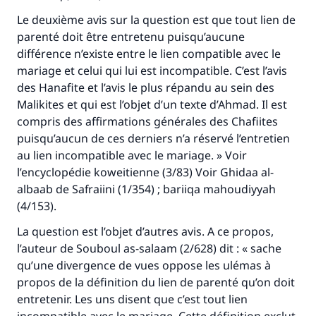
Aidez nous à apporter des réponses.
Le deuxième avis sur la question est que tout lien de
Le Messager d'Allah (Paix sur lui) a dit:
parenté doit être entretenu puisqu’aucune
"Celui qui indique une bonne action obtient la
différence n’existe entre le lien compatible avec le
même récompense que celui qui le fait."
mariage et celui qui lui est incompatible. C’est l’avis
des Hanafite et l’avis le plus répandu au sein des
(MOUSLIM 1893)
Malikites et qui est l’objet d’un texte d’Ahmad. Il est
compris des affirmations générales des Chafiites
puisqu’aucun de ces derniers n’a réservé l’entretien
Soutenez IslamQA
au lien incompatible avec le mariage. » Voir
l’encyclopédie koweitienne (3/83) Voir Ghidaa al-
albaab de Safraiini (1/354) ; bariiqa mahoudiyyah
(4/153).
La question est l’objet d’autres avis. A ce propos,
l’auteur de Souboul as-salaam (2/628) dit : « sache
qu’une divergence de vues oppose les ulémas à
propos de la définition du lien de parenté qu’on doit
entretenir. Les uns disent que c’est tout lien