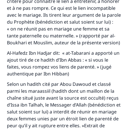
critère pour connaître le lien à entretenir, à honorer
et à ne pas rompre. Ce qui est le lien incompatible
avec le mariage. Ils tirent leur argument de la parole
du Prophète (bénédiction et salut soient sur lui) :
« on ne réunit pas en mariage une femme et sa
tante paternelle ou maternelle. » (rapporté par al-
Boukhari et Mouslim, auteur de la présente version)
Al-Hafedz Ibn Hadjar dit: « at-Tabarani a apporté un
ajout tiré de ce hadith d’Ibn Abbas : « si vous le
faites, vous rompez vos liens de parenté. » (jugé
authentique par Ibn Hibban)
Selon un hadith cité par Abou Dawoud et classé
parmi les maraassiil (hadith dont un maillon de la
chaîne situé juste avant la source est occulté) reçus
d’Issa ibn Talhah, le Messager d’Allah (bénédiction et
salut soient sur lui) a interdit de réunir en mariage
deux femmes unies par un étroit lien de parenté de
peur qu’il y ait rupture entre elles. »Extrait de