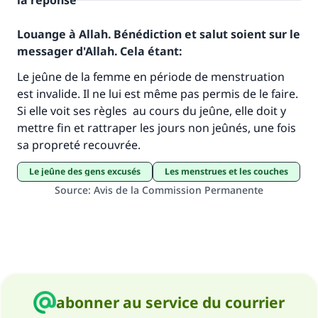
la réponse
Louange à Allah. Bénédiction et salut soient sur le
messager d'Allah. Cela étant:
Le jeûne de la femme en période de menstruation
est invalide. Il ne lui est même pas permis de le faire.
Faites une différence dans la vie de
Si elle voit ses règles au cours du jeûne, elle doit y
millions de personnes grâce à votre
mettre fin et rattraper les jours non jeûnés, une fois
sa propreté recouvrée.
contribution
Le jeûne des gens excusés
Les menstrues et les couches
Aidez nous à apporter des réponses.
Source
:
Avis de la Commission Permanente
Le Messager d'Allah (Paix sur lui) a dit:
"Celui qui indique une bonne action obtient la
même récompense que celui qui le fait."
(MOUSLIM 1893)
abonner au service du courrier
Soutenez IslamQA