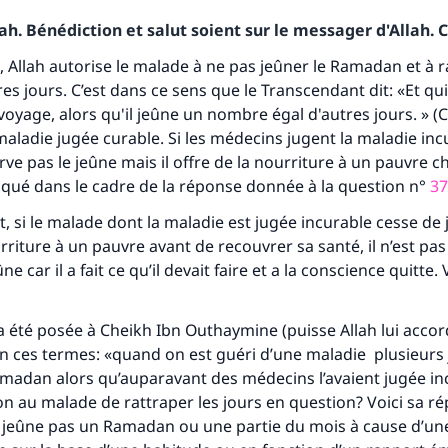
h. Bénédiction et salut soient sur le messager d'Allah. C
Allah autorise le malade à ne pas jeûner le Ramadan et à r
res jours. C’est dans ce sens que le Transcendant dit: «Et q
oyage, alors qu'il jeûne un nombre égal d'autres jours. » (C
a maladie jugée curable. Si les médecins jugent la maladie inc
ve pas le jeûne mais il offre de la nourriture à un pauvre c
liqué dans le cadre de la réponse donnée à la question n°
37
si le malade dont la maladie est jugée incurable cesse de 
urriture à un pauvre avant de recouvrer sa santé, il n’est pa
ne car il a fait ce qu’il devait faire et a la conscience quitte.
 été posée à Cheikh Ibn Outhaymine (puisse Allah lui accor
n ces termes: «quand on est guéri d’une maladie plusieurs
tes une différence dans la vie de million
madan alors qu’auparavant des médecins l’avaient jugée in
personnes grâce à votre contribution
 au malade de rattraper les jours en question? Voici sa r
 jeûne pas un Ramadan ou une partie du mois à cause d’un