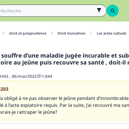
droit et jurisprudence
Droit musulman
Les actes cultuels
i souffre d’une maladie jugée incurable et su
oire au jeûne puis recouvre sa santé , doit-il
443 , 06/mai/2022
1,844
4203
’a obligé à ne pas observer le jeûne pendant d’innombrabl
dé à l’acte expiatoire requis. Par la suite, j’ai recouvré ma san
vrais-je rattraper le jeûne?