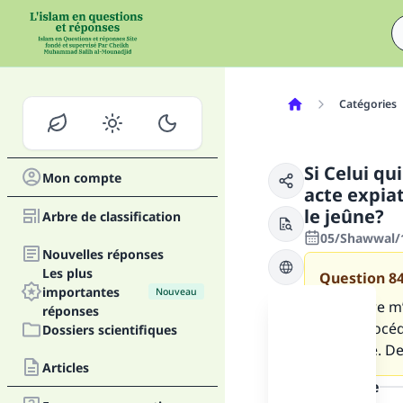
Catégories
Si Celui qu
Mon compte
acte expiat
le jeûne?
Arbre de classification
05/Shawwal/1
Nouvelles réponses
Les plus
Question
8
importantes
Nouveau
Un ulcère m
réponses
et j’ai procé
Dossiers scientifiques
soit loué. De
Articles
la réponse