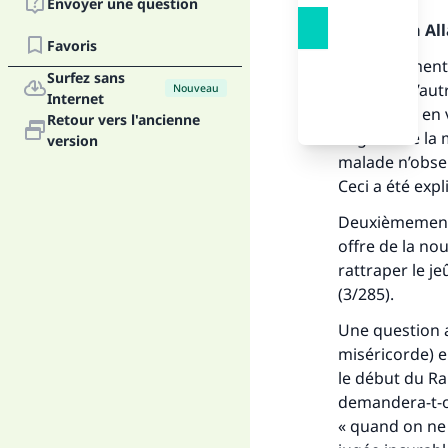
Envoyer une question
Louange à Alla
Favoris
Premièrement, 
Surfez sans
jeûne en d’aut
Nouveau
Internet
malade ou en v
Retour vers l'ancienne
s’agit ici de l
version
malade n’obser
Ceci a été exp
Deuxièmement, 
offre de la no
rattraper le jeû
(3/285).
Une question a
miséricorde) e
Fai
le début du Ra
demandera-t-on
« quand on ne