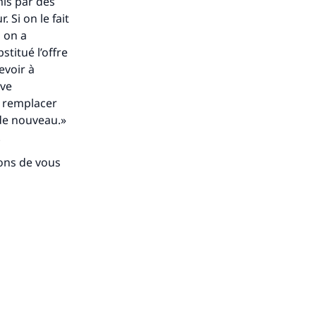
mis par des
 Si on le fait
s on a
ense
stitué l’offre
evoir à
uve
it remplacer
 de nouveau.»
.
dons de vous