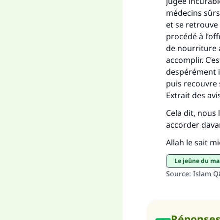
jugée incurabl
médecins sûrs, 
et se retrouve
"Ce
procédé à l’off
de nourriture a
accomplir. C’es
despérément in
puis recouvre 
Extrait des av
Cela dit, nous
accorder davan
Allah le sait m
Le jeûne du m
Source
:
Islam 
Réponse