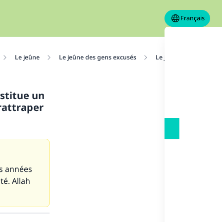
Français
Le jeûne
Le jeûne des gens excusés
Le jeûne du malade
bstitue un
 rattraper
es années
té. Allah