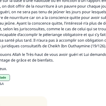
Aidez nous à apporter des réponses.
e sur la base d’une habitude ou en fonction d’un rapport é
on doit offrir de la nourriture à un pauvre pour chaque jour.
Le Messager d'Allah (Paix sur lui) a dit:
 guéri, on ne sera pas tenu de jeûner les jours pour lesquel
lui qui indique une bonne action obtient la même récomp
re de nourriture car on a la conscience quitte pour avoir sub
que celui qui le fait."
u jeûne. Ayant la conscence quitte, l’intéressé n’a plus de d
(MOUSLIM 1893)
t, selon les jurisconsultes, comme le cas de celui qui se tro
capable d’accomplir le pèleriange obligatoire et qui s’y fa
sa santé plus tard. Il n’aura pas à accomplir son obligation
Soutenez IslamQA
is juridiques consultatifs de Cheikh Ibn Outhaymine (19/126)
 louons Allah le Très-haut de vous avoir guéri et Lui deman
tage de grâce et de bienfaits.
ieux.
alade
Q&A
s