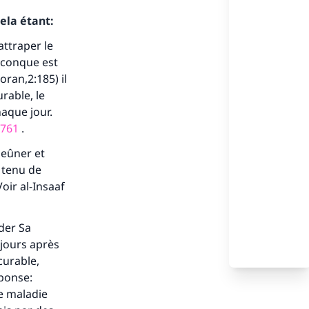
ela étant:
attraper le
uiconque est
oran,2:185) il
urable, le
haque jour.
761
.
jeûner et
s tenu de
 Voir
al-Insaaf
der Sa
 jours après
s de
curable,
éponse:
e maladie