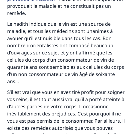
provoquait la maladie et ne constituait pas un
remède.
Le hadith indique que le vin est une source de
maladie, et tous les médecins sont unanimes à
avouer qu’il est nuisible dans tous les cas. Bon
nombre d’orientalistes ont composé beaucoup
d’ouvrages sur ce sujet et y ont affirmé que les
cellules du corps d’un consommateur de vin de
Faites une différence dans la vie de
quarante ans sont semblables aux cellules du corps
millions de personnes grâce à votre
d’un non consommateur de vin âgé de soixante
ans...
contribution
S’il est vrai que vous en avez tiré profit pour soigner
Aidez nous à apporter des réponses.
vos reins, il est tout aussi vrai qu’il a porté atteinte à
Le Messager d'Allah (Paix sur lui) a dit:
d’autres parties de votre corps. Il occasionne
"Celui qui indique une bonne action obtient la
inévitablement des préjudices. C’est pourquoi il ne
même récompense que celui qui le fait."
vous est pas permis de le consommer. Par ailleurs, il
existe des remèdes autorisés que vous pouvez
(MOUSLIM 1893)