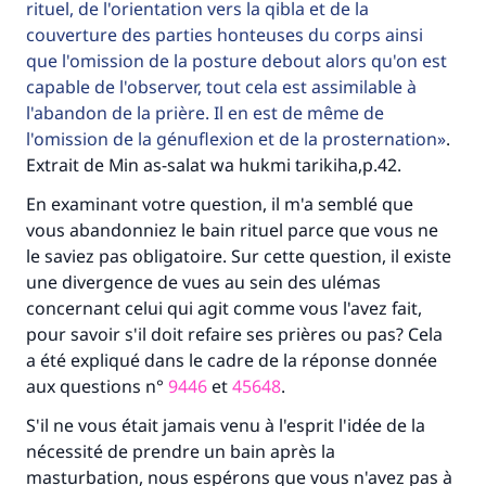
rituel, de l'orientation vers la qibla et de la
couverture des parties honteuses du corps ainsi
que l'omission de la posture debout alors qu'on est
capable de l'observer, tout cela est assimilable à
l'abandon de la prière. Il en est de même de
l'omission de la génuflexion et de la prosternation
.
Extrait de Min as-salat wa hukmi tarikiha,p.42.
En examinant votre question, il m'a semblé que
vous abandonniez le bain rituel parce que vous ne
Faites une différence dans la vie de
le saviez pas obligatoire. Sur cette question, il existe
millions de personnes grâce à votre
une divergence de vues au sein des ulémas
concernant celui qui agit comme vous l'avez fait,
contribution
pour savoir s'il doit refaire ses prières ou pas? Cela
a été expliqué dans le cadre de la réponse donnée
Aidez nous à apporter des réponses.
aux questions n°
9446
et
45648
.
Le Messager d'Allah (Paix sur lui) a dit:
S'il ne vous était jamais venu à l'esprit l'idée de la
"Celui qui indique une bonne action obtient la
nécessité de prendre un bain après la
même récompense que celui qui le fait."
masturbation, nous espérons que vous n'avez pas à