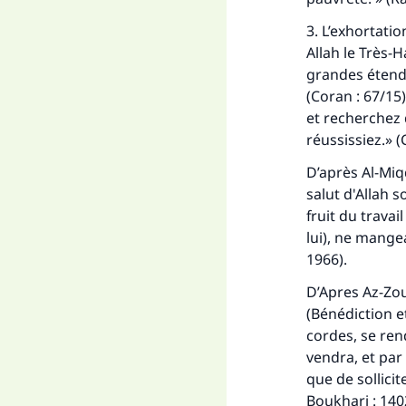
3. L’exhortatio
Allah le Très-H
grandes étendu
(Coran : 67/15)
et recherchez 
réussissiez.» (
D’après Al-Miqd
salut d'Allah 
fruit du travai
lui), ne mangea
1966).
D’Apres Az-Zou
(Bénédiction et
cordes, se ren
vendra, et par 
que de sollicit
Boukhari : 140