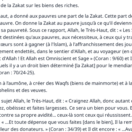
 de la Zakat sur les biens des riches.
-Haut, a donné aux pauvres une part de la Zakat. Cette part d
auvre. On donne la Zakat au pauvre jusqu’à ce qu’il devienne
a pauvreté. Sous ce rapport, Allah, le Très-Haut, dit : « Les
t destinées qu'aux pauvres, aux nécessiteux, à ceux qui y tra
cœurs sont à gagner (à l'lslam), à l'affranchissement des jou
ment endettés, dans le sentier d'Allah, et au voyageur (en di
d'Allah ! Et Allah est Omniscient et Sage » (Coran : 9/60) et Il 
els il y a un droit bien déterminé [la Zakat] pour le mendian
oran : 70/24-25).
on à l’aumône, à créer des Waqfs (biens de mainmorte) et à l
helins et des veuves.
sujet Allah, le Très-Haut, dit : « Craignez Allah, donc autant
z, obéissez et faites largesses. Ce sera un bien pour vous.
ontre sa propre avidité... ceux-là sont ceux qui réussissent.
t : « …Et toute dépense que vous faites [dans le bien], Il la re
illeur des donateurs. » (Coran : 34/39) et Il dit encore : « ...A