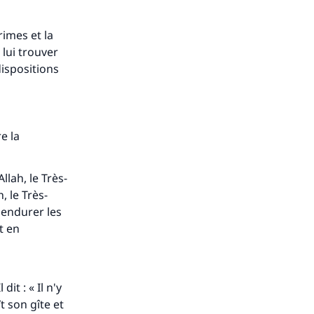
rimes et la
 lui trouver
dispositions
e la
llah, le Très-
, le Très-
 endurer les
t en
d
it : « Il n'y
t son gîte et