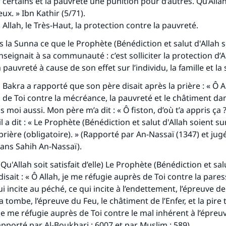
 certains et la pauvreté une punition pour d’autres. Qu’Alla
lui qui indique une bonne action obtient la même récomp
que celui qui le fait."
ux. » Ibn Kathir (5/71).
Allah, le Très-Haut, la protection contre la pauvreté.
(MOUSLIM 1893)
 la Sunna ce que le Prophète (Bénédiction et salut d'Allah so
nseignait à sa communauté : c’est solliciter la protection d’Al
 pauvreté à cause de son effet sur l’individu, la famille et la 
Soutenez IslamQA
 Bakra a rapporté que son père disait après la prière : « Ô A
 de Toi contre la mécréance, la pauvreté et le châtiment da
is moi aussi. Mon père m’a dit : « Ô fiston, d’où t’a appris ça ? »
il a dit : « Le Prophète (Bénédiction et salut d'Allah soient sur 
rière (obligatoire). » (Rapporté par An-Nassaï (1347) et ju
dans Sahih An-Nassaï).
Qu'Allah soit satisfait d’elle) Le Prophète (Bénédiction et sal
 disait : « Ô Allah, je me réfugie auprès de Toi contre la pare
qui incite au péché, ce qui incite à l’endettement, l’épreuve de
 tombe, l’épreuve du Feu, le châtiment de l’Enfer, et la pire
 je me réfugie auprès de Toi contre le mal inhérent à l’épreu
apporté par Al-Boukhari : 6007 et par Muslim : 589).