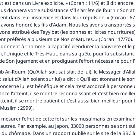
t est dans un Livre explicite. » (Coran : 11/6) et Il dit encore
ous donnera votre subsistance s'Il s'arrête de fournir Son at
tent dans leur insolence et dans leur répulsion. » (Coran : 67/2
 avons honoré les fils d'Adam. Nous les avons transportés s
vons attribué des Tayyibat (les bonnes et licites nourritures)
t préférés a plusieurs de Nos créatures. » (Coran : 17/70).
donnent à l’homme la capacité d’endurer la pauvreté et le 
ah, l’Unique et le Très-Haut, dans sa quête pour la subsistan
 de Son jugement et en prodiguant l’effort nécessaire pour l’
 Ar-Roumi (Qu’Allah soit satisfait de lui), le Messager d’Alla
 salut d’Allah soient sur lui) a dit : « Qu’il est étonnant le so
 concerne lui est bénéfique et cela n’est accordé à personne
nce l’atteint, il se montre reconnaissant et c’est bien meilleu
’atteint, il se montre patient et c’est aussi bien meilleur pour l
Muslim : 2999).
esurer l’effet de cette foi sur les musulmans en examinant
 autres. Par exemple, au Japon, 33000 personnes se sont su
 du chômage. Dans un rapport publié sur le site de la BBC l