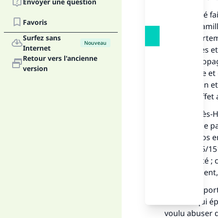
Envoyer une question
La pauvreté fa
Favoris
ou à une famil
les comportem
Surfez sans
Nouveau
Internet
des peuples et
Retour vers l'ancienne
la large propa
version
leur misère et 
prostitution et
mauvais effet a
Allah, le Très
cause d’une pa
tuez pas vos 
» (Coran : 5/1
de pauvreté ; 
c'est vraiment
Il a été rappo
israélite qui é
voulu abuser d