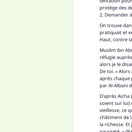
tentation pour
"Ce
protège des de
2. Demander à 
On trouve dans
pratiquait et e
Haut, contre la
Muslim ibn Abi
réfugie auprès
alors je le disa
De toi. » Alors 
après chaque p
par Al-Albani 
D’après Aicha (
soient sur lui)
vieillesse, ce 
châtiment de la
la richesse. Et
pauvreté. » (R