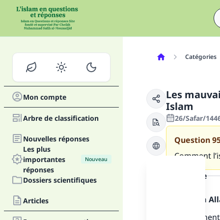
Catégories
Les mauvais
Mon compte
Islam
Arbre de classification
26/Safar/144
Nouvelles réponses
Question
9
Les plus
Comment l’is
importantes
Nouveau
réponses
la réponse
Dossiers scientifiques
Louange à Alla
Articles
Premièrement 