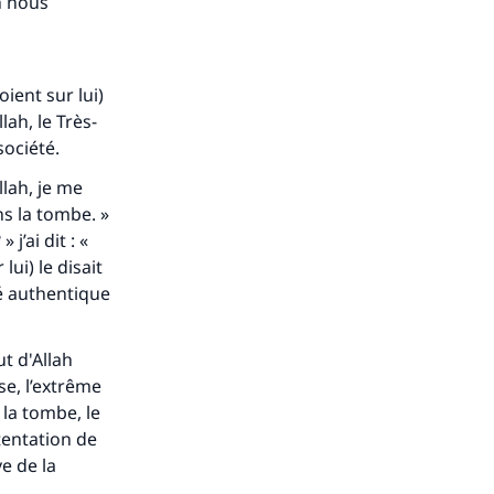
h nous
ense
ient sur lui)
lah, le Très-
société.
llah, je me
ns la tombe. »
 j’ai dit : «
lui) le disait
gé authentique
ut d'Allah
sse, l’extrême
 la tombe, le
 tentation de
ve de la