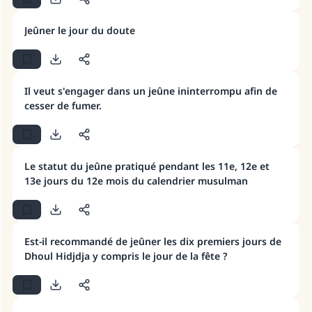
Jeûner le jour du doute
Il veut s'engager dans un jeûne ininterrompu afin de
cesser de fumer.
Faites une différence dans la vie de
Le statut du jeûne pratiqué pendant les 11e, 12e et
13e jours du 12e mois du calendrier musulman
millions de personnes grâce à votre
contribution
Est-il recommandé de jeûner les dix premiers jours de
Aidez nous à apporter des réponses.
Dhoul Hidjdja y compris le jour de la fête ?
Le Messager d'Allah (Paix sur lui) a dit:
"Celui qui indique une bonne action obtient la
même récompense que celui qui le fait."