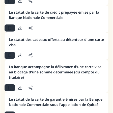
Faites une différence dans la vie de
Le statut de la carte de crédit prépayée émise par la
millions de personnes grâce à votre
Banque Nationale Commerciale
contribution
Aidez nous à apporter des réponses.
Le statut des cadeaux offerts au détenteur d'une carte
Le Messager d'Allah (Paix sur lui) a dit:
visa
"Celui qui indique une bonne action obtient la
même récompense que celui qui le fait."
(MOUSLIM 1893)
La banque accompagne la délivrance d'une carte visa
au blocage d'une somme déterminée (du compte du
titulaire)
Soutenez IslamQA
Le statut de la carte de garantie émises par la Banque
Nationale Commerciale sous l'appellation de Quitaf