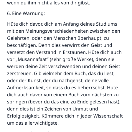
wenn du ihm nicht alles von dir gibst.
6. Eine Warnung:
Hüte dich davor, dich am Anfang deines Studiums
mit den Meinungsverschiedenheiten zwischen den
Gelehrten, oder den Menschen überhaupt, zu
Die Antwort Nr. 110845 rettete eine
beschäftigen. Denn dies verwirrt den Geist und
versetzt den Verstand in Erstaunen. Hüte dich auch
Ehe.
vor „Musannafaat“ (sehr große Werke), denn sie
werden deine Zeit verschwenden und deinen Geist
Unterstütze die Arbeit von Islam Q&A
zerstreuen. Gib vielmehr dem Buch, das du liest,
Der Prophet -Allahs Segen und Frieden auf
oder der Kunst, der du nachgehst, deine volle
ihm- sagte:
Aufmerksamkeit, so dass du es beherrschst. Hüte
"Wer zum Guten aufruft, hat den Lohn
dich auch davor von einem Buch zum nächsten zu
desjenigen, der sie durchführt."
springen (bevor du das eine zu Ende gelesen hast),
denn dies ist ein Zeichen von Unmut und
(MUSLIM 1893)
Erfolglosigkeit. Kümmere dich in jeder Wissenschaft
um das allerwichtigste.
Beitrag dazu