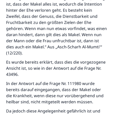
ist, dass der Makel alles ist, wodurch die Intention
Der Prophet -Allahs Segen und Frieden auf
hinter der Ehe verloren geht. Es besteht kein
ihm- sagte:
Zweifel, dass der Genuss, die Dienstbarkeit und
"Wer zum Guten aufruft, hat den Lohn
Fruchtbarkeit zu den größten Zielen der Ehe
desjenigen, der sie durchführt."
gehören. Wenn man nun etwas vorfindet, was einen
daran hindert, dann gilt dies als Makel. Wenn nun
(MUSLIM 1893)
der Mann oder die Frau unfruchtbar ist, dann ist
dies auch ein Makel.“ Aus „Asch-Scharh Al-Mumti'“
(12/220).
Beitrag dazu
Es wurde bereits erklärt, dass dies die vorgezogene
Ansicht ist, so wie in der Antwort auf die Frage Nr.
43496.
In der Antwort auf die Frage Nr. 111980 wurde
bereits darauf eingegangen, dass der Makel oder
die Krankheit, wenn diese nur vorübergehend und
heilbar sind, nicht mitgeteilt werden müssen.
Da jedoch diese Angelegenheit gefährlich ist und