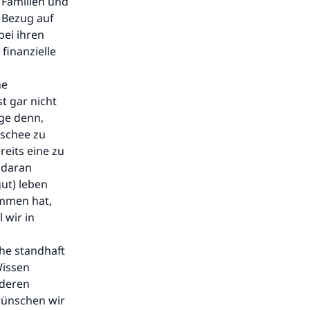
 Familien und
 Bezug auf
bei ihren
finanzielle
ne
t gar nicht
ge denn,
oschee zu
reits eine zu
 daran
gut) leben
ommen hat,
 wir in
he standhaft
Wissen
 deren
wünschen wir