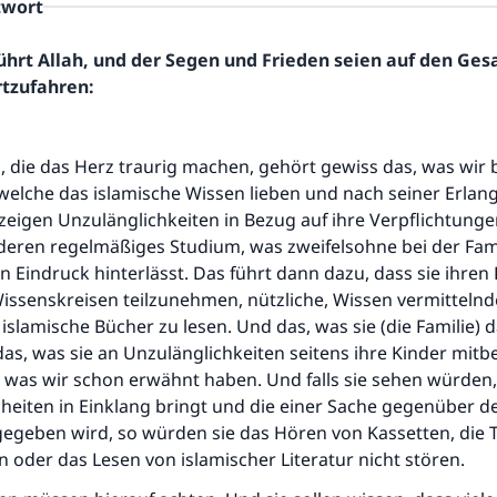
twort
ührt Allah, und der Segen und Frieden seien auf den Ge
rtzufahren:
 die das Herz traurig machen, gehört gewiss das, was wir b
welche das islamische Wissen lieben und nach seiner Erlan
 zeigen Unzulänglichkeiten in Bezug auf ihre Verpflichtung
deren regelmäßiges Studium, was zweifelsohne bei der Fami
n Eindruck hinterlässt. Das führt dann dazu, dass sie ihren
issenskreisen teilzunehmen, nützliche, Wissen vermittelnd
islamische Bücher zu lesen. Und das, was sie (die Familie) 
 das, was sie an Unzulänglichkeiten seitens ihre Kinder mi
, was wir schon erwähnt haben. Und falls sie sehen würden
heiten in Einklang bringt und die einer Sache gegenüber d
gegeben wird, so würden sie das Hören von Kassetten, die 
 oder das Lesen von islamischer Literatur nicht stören.