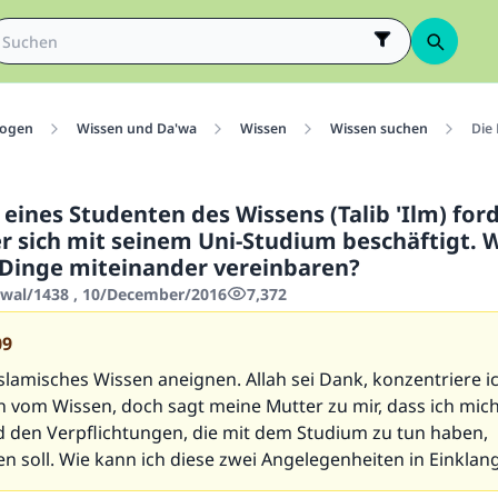
ogen
Wissen und Da'wa
Wissen
Wissen suchen
Die 
 eines Studenten des Wissens (Talib 'Ilm) for
r sich mit seinem Uni-Studium beschäftigt. Wi
 Dinge miteinander vereinbaren?
wwal/1438 , 10/December/2016
7,372
09
 islamisches Wissen aneignen. Allah sei Dank, konzentriere i
n vom Wissen, doch sagt meine Mutter zu mir, dass ich mic
 den Verpflichtungen, die mit dem Studium zu tun haben,
n soll. Wie kann ich diese zwei Angelegenheiten in Einklan