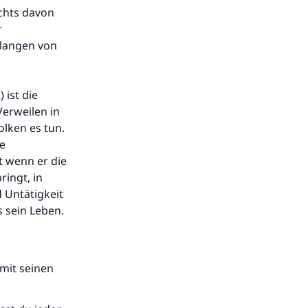
ichts davon
r
rlangen von
 ist die
Verweilen in
olken es tun.
ne
t wenn er die
ringt, in
 Untätigkeit
s sein Leben.
 mit seinen