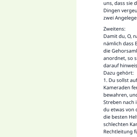
uns, dass sie 
Dingen vergeud
zwei Angelege
Zweitens:
Damit du, O, n
nämlich dass 
die Gehorsamk
anordnet, so s
darauf hinweis
Dazu gehört:
1. Du sollst a
Kameraden fern
bewahren, und 
Streben nach i
du etwas von d
die besten Hel
schlechten Ka
Rechtleitung 