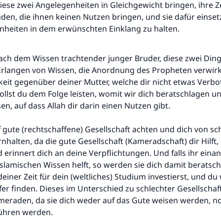
diese zwei Angelegenheiten in Gleichgewicht bringen, ihre Ze
en, die ihnen keinen Nutzen bringen, und sie dafür einset
nheiten in dem erwünschten Einklang zu halten.
ach dem Wissen trachtender junger Bruder, diese zwei Ding
Erlangen von Wissen, die Anordnung des Propheten verwirk
eit gegenüber deiner Mutter, welche dir nicht etwas Verb
ollst du dem Folge leisten, womit wir dich beratschlagen u
en, auf dass Allah dir darin einen Nutzen gibt.
uf gute (rechtschaffene) Gesellschaft achten und dich von sc
halten, da die gute Gesellschaft (Kameradschaft) dir Hilft, 
erinnert dich an deine Verpflichtungen. Und falls ihr eina
slamischen Wissen helft, so werden sie dich damit beratsch
Die Antwort Nr. 110845 rettete eine Ehe
einer Zeit für dein (weltliches) Studium investierst, und du 
fer finden. Dieses im Unterschied zu schlechter Gesellschaf
Unterstütze die Arbeit von Islam Q&A
meraden, da sie dich weder auf das Gute weisen werden, n
Der Prophet -Allahs Segen und Frieden auf ihm- sagte:
führen werden.
"Wer zum Guten aufruft, hat den Lohn desjenigen, der sie