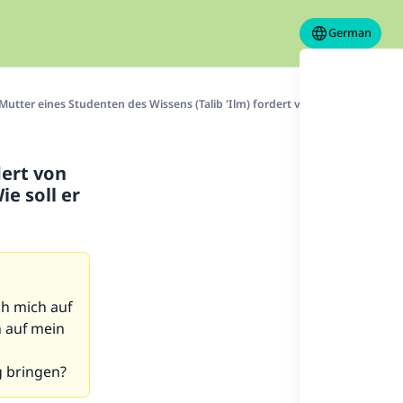
German
Mutter eines Studenten des Wissens (Talib 'Ilm) fordert von ihm, dass er si
dert von
e soll er
ch mich auf
h auf mein
g bringen?