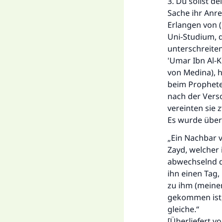
3. Du sollst d
Sache ihr Anre
Erlangen von (
Uni-Studium, 
unterschreiten
'Umar Ibn Al-K
von Medina), h
beim Propheten
nach der Vers
vereinten sie 
Es wurde überl
„Ein Nachbar
Zayd, welcher 
abwechselnd d
ihn einen Tag,
zu ihm (meine
gekommen ist,
gleiche.“
[Überliefert v