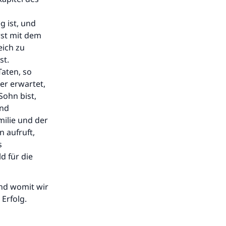
g ist, und
rst mit dem
eich zu
st.
Taten, so
er erwartet,
Sohn bist,
und
milie und der
 aufruft,
s
d für die
und womit wir
Erfolg.