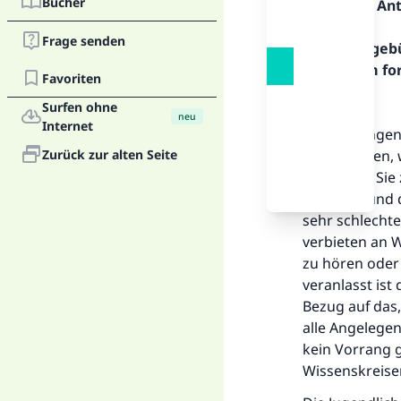
Bücher
Inhalt der An
Frage senden
Alles Lob geb
Allahs. Um fo
Favoriten
Erstens:
Surfen ohne
neu
Internet
Zu den Dingen,
Zurück zur alten Seite
Jugendlichen, 
vorfinden. Sie
Haushalt und 
sehr schlechte
verbieten an W
zu hören oder 
veranlasst ist
Bezug auf das
alle Angelegen
kein Vorrang 
Wissenskreisen