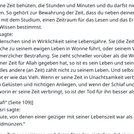
eine Zeit behüten, die Stunden und Minuten und du darfst n
durchführt."
en. So gehört zur Bewahrung der Zeit, dass du neben deine
(MUSLIM 1893)
 mit dem Studium, einen Zeitraum für das Lesen und das E
 Wissen bestimmst.
sagte:
Beitrag dazu
enschen sind in Wirklichkeit seine Lebensjahre. Sie (die Zeit)
elche zu seinem ewigen Leben in Wonne führt, oder seinem 
erzlicher Bestrafung. Sie zieht schneller vorüber als die W
ner Zeit für Allah gegeben hat, so ist es sein Leben und sei
lles andere (an Zeit) zählt nicht zu seinem Leben. Und selbs
ebt er wie das Vieh. Wenn er seine Zeit in Unachtsamkeit verb
 Gelüsten und nichtigen Anliegen, und wenn der Schlaf und
worin er seine Zeit verbringt, so ist der Tod für ihn besser al
afi“ (Seite 109)]
sri sagte:
eute, von denen einer geiziger mit seiner Lebenszeit war als
oldmünzen.“