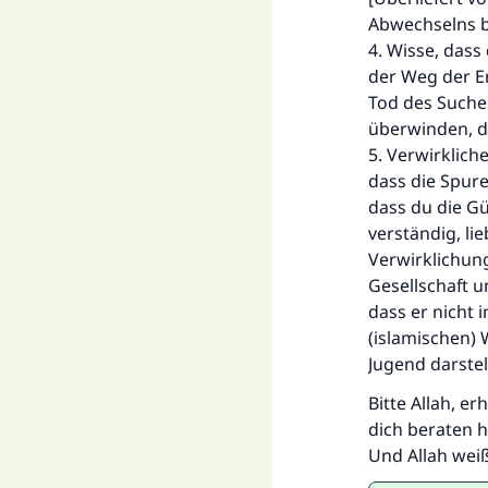
Abwechselns b
4. Wisse, das
der Weg der E
Tod des Suche
überwinden, d
5. Verwirklich
dass die Spure
dass du die Gü
verständig, l
Verwirklichung
Gesellschaft 
dass er nicht
(islamischen)
Jugend darstell
Bitte Allah, e
dich beraten h
Und Allah wei