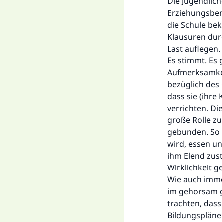
Die Jugendlich
Erziehungsbere
die Schule bek
Klausuren durc
Last auflegen.
Es stimmt. Es 
Aufmerksamkeit
bezüglich des
dass sie (ihr
verrichten. Di
große Rolle z
gebunden. So g
wird, essen u
ihm Elend zust
Wirklichkeit 
Wie auch imme
im gehorsam g
trachten, dass
Bildungspläne