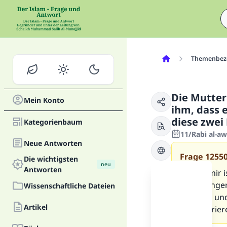
Themenbez
Die Mutter
Mein Konto
ihm, dass e
diese zwei
Kategorienbaum
11/Rabi al-a
Neue Antworten
Frage
1255
Die wichtigsten
neu
Antworten
Ich will mir
das Erlange
Wissenschaftliche Dateien
Studium und
Artikel
konzentriere