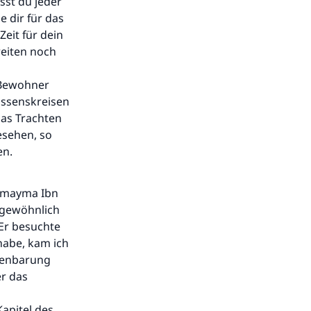
sst du jeder
e dir für das
eit für dein
reiten noch
 (Bewohner
issenskreisen
das Trachten
esehen, so
en.
Umayma Ibn
 gewöhnlich
Er besuchte
habe, kam ich
fenbarung
er das
Kapitel des