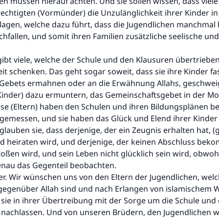
en müssen hierauf achten. Und sie sollen wissen, dass viele
chtigten (Vormünder) die Unzulänglichkeit ihrer Kinder in
lagen, welche dazu führt, dass die Jugendlichen manchmal 
hfallen, und somit ihren Familien zusätzliche seelische und 
gibt viele, welche der Schule und den Klausuren übertriebe
 schenken. Das geht sogar soweit, dass sie ihre Kinder fas
 Gebets ermahnen oder an die Erwähnung Allahs, geschwei
e Kinder) dazu ermuntern, das Gemeinschaftsgebet in der M
ese (Eltern) haben den Schulen und ihren Bildungsplänen be
ugemessen, und sie haben das Glück und Elend ihrer Kinder
lauben sie, dass derjenige, der ein Zeugnis erhalten hat, (
nd heiraten wird, und derjenige, der keinen Abschluss bek
oßen wird, und sein Leben nicht glücklich sein wird, obwohl
genau das Gegenteil beobachten.
r. Wir wünschen uns von den Eltern der Jugendlichen, welc
egenüber Allah sind und nach Erlangen von islamischem 
 sie in ihrer Übertreibung mit der Sorge um die Schule und
 nachlassen. Und von unseren Brüdern, den Jugendlichen 