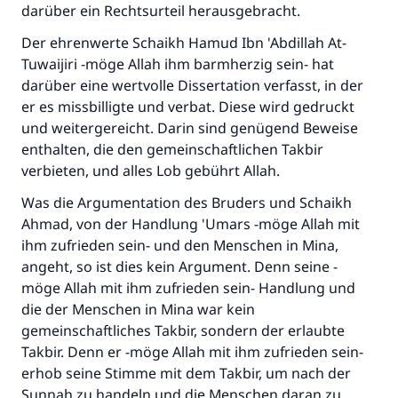
darüber ein Rechtsurteil herausgebracht.
Die Antwort Nr. 110845 rettete eine
Der ehrenwerte Schaikh Hamud Ibn 'Abdillah At-
Ehe.
Tuwaijiri -möge Allah ihm barmherzig sein- hat
darüber eine wertvolle Dissertation verfasst, in der
Unterstütze die Arbeit von Islam Q&A
er es missbilligte und verbat. Diese wird gedruckt
und weitergereicht. Darin sind genügend Beweise
Der Prophet -Allahs Segen und Frieden auf
ihm- sagte:
enthalten, die den gemeinschaftlichen Takbir
"Wer zum Guten aufruft, hat den Lohn
verbieten, und alles Lob gebührt Allah.
desjenigen, der sie durchführt."
Was die Argumentation des Bruders und Schaikh
(MUSLIM 1893)
Ahmad, von der Handlung 'Umars -möge Allah mit
ihm zufrieden sein- und den Menschen in Mina,
angeht, so ist dies kein Argument. Denn seine -
Beitrag dazu
möge Allah mit ihm zufrieden sein- Handlung und
die der Menschen in Mina war kein
gemeinschaftliches Takbir, sondern der erlaubte
Takbir. Denn er -möge Allah mit ihm zufrieden sein-
erhob seine Stimme mit dem Takbir, um nach der
Sunnah zu handeln und die Menschen daran zu