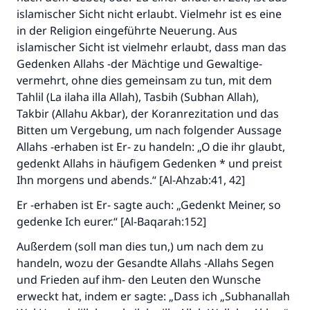
islamischer Sicht nicht erlaubt. Vielmehr ist es eine
in der Religion eingeführte Neuerung. Aus
islamischer Sicht ist vielmehr erlaubt, dass man das
Gedenken Allahs -der Mächtige und Gewaltige-
vermehrt, ohne dies gemeinsam zu tun, mit dem
Tahlil (La ilaha illa Allah), Tasbih (Subhan Allah),
Takbir (Allahu Akbar), der Koranrezitation und das
Bitten um Vergebung, um nach folgender Aussage
Allahs -erhaben ist Er- zu handeln: „O die ihr glaubt,
gedenkt Allahs in häufigem Gedenken * und preist
Ihn morgens und abends.“ [Al-Ahzab:41, 42]
Er -erhaben ist Er- sagte auch: „Gedenkt Meiner, so
gedenke Ich eurer.“ [Al-Baqarah:152]
Außerdem (soll man dies tun,) um nach dem zu
handeln, wozu der Gesandte Allahs -Allahs Segen
und Frieden auf ihm- den Leuten den Wunsche
erweckt hat, indem er sagte: „Dass ich „Subhanallah