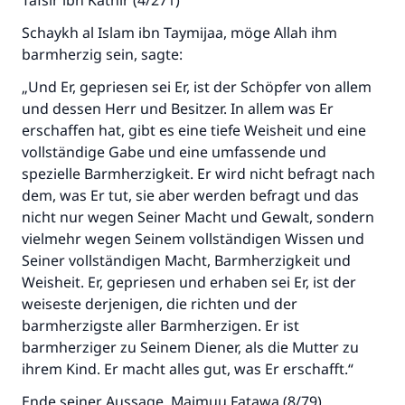
Tafsir ibn Kathir (4/271)
Schaykh al Islam ibn Taymijaa, möge Allah ihm
barmherzig sein, sagte:
„Und Er, gepriesen sei Er, ist der Schöpfer von allem
und dessen Herr und Besitzer. In allem was Er
erschaffen hat, gibt es eine tiefe Weisheit und eine
vollständige Gabe und eine umfassende und
spezielle Barmherzigkeit. Er wird nicht befragt nach
dem, was Er tut, sie aber werden befragt und das
nicht nur wegen Seiner Macht und Gewalt, sondern
vielmehr wegen Seinem vollständigen Wissen und
Die Antwort Nr. 110845 rettete eine
Seiner vollständigen Macht, Barmherzigkeit und
Ehe.
Weisheit. Er, gepriesen und erhaben sei Er, ist der
weiseste derjenigen, die richten und der
Unterstütze die Arbeit von Islam Q&A
barmherzigste aller Barmherzigen. Er ist
barmherziger zu Seinem Diener, als die Mutter zu
Der Prophet -Allahs Segen und Frieden auf
ihrem Kind. Er macht alles gut, was Er erschafft.“
ihm- sagte:
"Wer zum Guten aufruft, hat den Lohn
Ende seiner Aussage. Majmuu Fatawa (8/79)