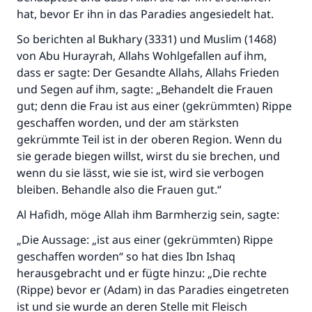
hat, bevor Er ihn in das Paradies angesiedelt hat.
So berichten al Bukhary (3331) und Muslim (1468)
von Abu Hurayrah, Allahs Wohlgefallen auf ihm,
dass er sagte: Der Gesandte Allahs, Allahs Frieden
und Segen auf ihm, sagte: „Behandelt die Frauen
Die Antwort Nr. 110845 rettete eine
gut; denn die Frau ist aus einer (gekrümmten) Rippe
Ehe.
geschaffen worden, und der am stärksten
gekrümmte Teil ist in der oberen Region. Wenn du
Unterstütze die Arbeit von Islam Q&A
sie gerade biegen willst, wirst du sie brechen, und
wenn du sie lässt, wie sie ist, wird sie verbogen
Der Prophet -Allahs Segen und Frieden auf
ihm- sagte:
bleiben. Behandle also die Frauen gut.“
"Wer zum Guten aufruft, hat den Lohn
Al Hafidh, möge Allah ihm Barmherzig sein, sagte:
desjenigen, der sie durchführt."
„Die Aussage: „ist aus einer (gekrümmten) Rippe
(MUSLIM 1893)
geschaffen worden“ so hat dies Ibn Ishaq
herausgebracht und er fügte hinzu: „Die rechte
(Rippe) bevor er (Adam) in das Paradies eingetreten
Beitrag dazu
ist und sie wurde an deren Stelle mit Fleisch