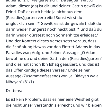
außer Iblis. Er weigerte sich.* Da sagten Wir: „O
Adam, dieser (da) ist dir und deiner Gattin gewiß ein
Feind. Daß er euch beide ja nicht aus dem
(Paradies)garten vertreibt! Sonst wirst du
unglücklich sein. * Gewiß, es ist dir gewährt, daß du
darin weder hungerst noch nackt bist, * und daß du
darin weder dürstest noch Sonnenhitze erleidest.“
Und der Kontext dieses Verses setzt voraus, dass
die Schöpfung Hawas vor den Eintritt Adams in das
Paradies war; Aufgrund Seiner Aussage: „O Adam,
bewohne du und deine Gattin den (Paradies)garten“
und dies hat schon Ibn Ishaq geäußert, und das ist
das Offenkundige dieses Verses.“ Ende seiner
Aussage (Zusammenfassend) von „al Bidayah wa al
Nihayah“ (81/1)
Drittens:
Es ist kein Problem, dass es hier eine Weisheit gibt,
die nicht unser Verständnis erreicht und wir bleiben