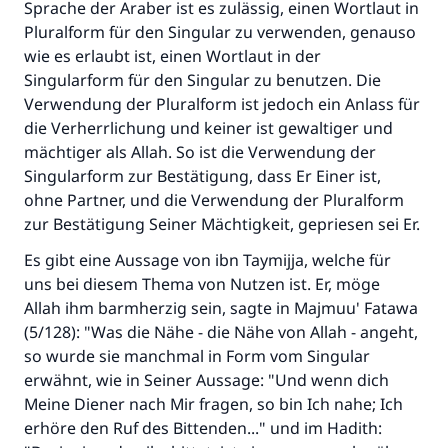
Sprache der Araber ist es zulässig, einen Wortlaut in
Pluralform für den Singular zu verwenden, genauso
wie es erlaubt ist, einen Wortlaut in der
Singularform für den Singular zu benutzen. Die
Verwendung der Pluralform ist jedoch ein Anlass für
die Verherrlichung und keiner ist gewaltiger und
mächtiger als Allah. So ist die Verwendung der
Singularform zur Bestätigung, dass Er Einer ist,
ohne Partner, und die Verwendung der Pluralform
zur Bestätigung Seiner Mächtigkeit, gepriesen sei Er.
Die Antwort Nr. 110845 rettete eine
Es gibt eine Aussage von ibn Taymijja, welche für
Ehe.
uns bei diesem Thema von Nutzen ist. Er, möge
Allah ihm barmherzig sein, sagte in Majmuu' Fatawa
Unterstütze die Arbeit von Islam Q&A
(5/128): "Was die Nähe - die Nähe von Allah - angeht,
Der Prophet -Allahs Segen und Frieden auf
so wurde sie manchmal in Form vom Singular
ihm- sagte:
erwähnt, wie in Seiner Aussage: "Und wenn dich
"Wer zum Guten aufruft, hat den Lohn
Meine Diener nach Mir fragen, so bin Ich nahe; Ich
desjenigen, der sie durchführt."
erhöre den Ruf des Bittenden..." und im Hadith: